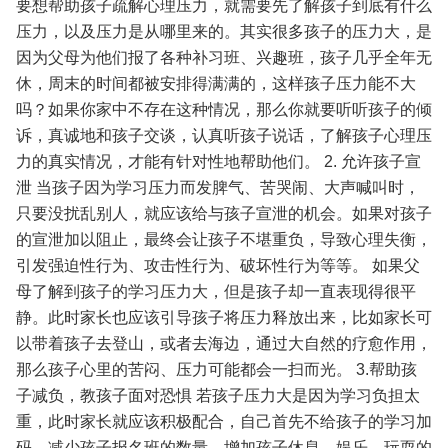
要想帮助孩子疏解心理压力，就需要先了解孩子到底有什么
压力，以及压力是从哪里来的。其实很多孩子的压力大，是
因为父母为他们报了各种补习班、兴趣班，孩子几乎全年无
休，周末的时间都被安排得满满的，这样孩子压力能不大
吗？如果你家中不存在这种情况，那么你就要听听孩子的倾
诉，真诚地和孩子交谈，认真听孩子说话，了解孩子心理压
力的真实情况，才能有针对性地帮助他们。
2. 允许孩子宣
泄
当孩子因为学习压力而发脾气、苦哭闹、大声喊叫时，
只要没扰乱别人，就应该给与孩子宣泄的机会。如果对孩子
的宣泄加以阻止，最终会让孩子不堪重负，导致心理失衡，
引发强迫性行为、攻击性行为、破坏性行为等等。
如果父
母了解到孩子的学习压力大，但是孩子却一直表现得很平
静。此时家长也应该引导孩子将压力释放出来，比如家长可
以带着孩子去登山，或者去海边，通过大自然的疗愈作用，
那么孩子心里的苦闷、压力可能都会一扫而光。
3.帮助孩
子减负，教孩子面对恐惧
若孩子压力大是因为学习负担太
重，此时家长就应该积极配合，自己首先不给孩子的学习加
码。减少孩子报名班的数量，增加孩子休息，娱乐、玩耍的