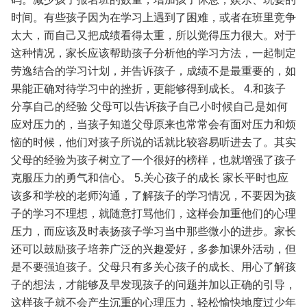
时间。有些孩子因为在学习上遇到了困难，或者在班里竞争
太大，而自己又把成绩看得太重，所以觉得压力很大。对于
这种情况，家长应该帮助孩子分析他的学习方法，一起制定
劳逸结合的学习计划，并告诉孩子，成绩不是最重要的，如
果能正确对待学习中的挫折，更能够得到成长。
4.和孩子
分享自己的经验
父母可以告诉孩子自己小时候自己是如何
应对压力的，当孩子知道父母原来也常常会有面对压力和烦
恼的时候，他们对孩子所说的话就比较容易听进去了。其实
父母的经验为孩子树立了一个很好的榜样，也就增强了孩子
克服压力的勇气和信心。
5.关心孩子的成长
家长平时也应
该多和学校的老师沟通，了解孩子的学习情况，不要因为孩
子的学习不理想，就随意打骂他们，这样会加重他们的心理
压力，而应该及时表扬孩子学习当中那些微小的进步。家长
还可以鼓励孩子培养广泛的兴趣爱好，多参加课外活动，但
是不要强迫孩子。父母只有多关心孩子的成长、用心了解孩
子的想法，才能够及早发现孩子的问题并加以正确的引导，
这样孩子就不会产生沉重的心理压力，轻松愉快地度过少年