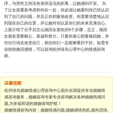
浮，与异性之间没有保持适当的距离，让她感到不安。
为
了让女孩重新考虑和你在一起，你必须让她看到你已经认识
到了自己的问题，并且正在积极地改变。你需要清楚地认识
到现在自己的位置，并让她对你以及你们的未来充满信心。
上面介绍了分手后怎么挽回女朋友的6个步骤，总之，挽回
女朋友需要耐心、真诚和努力。只要你真心想要挽回她，并
付出行动去改变自己，相信你们一定能够重归于好。如需专
业协助挽回感情，可以咨询杭州绿岛心理中心的情感咨询
师。
温馨提醒
杭州绿岛婚姻情感心理咨询中心面向全国提供专业婚姻情
感咨询服务，婚姻咨询专家专业咨询解决各种婚姻情感问
题,为幸福和谐的婚姻保驾护航！
婚姻情感咨询内容：婚姻情感问题,婚姻感情危机,婚外恋情,