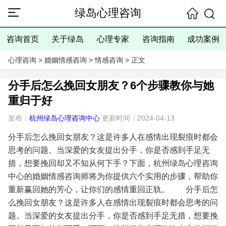
绿岛心理咨询
咨询首页
关于绿岛
心理专家
咨询指南
成功案例
心理咨询
>
婚姻情感咨询
>
情感咨询
> 正文
分手后怎么挽回女朋友？6个步骤教你与她
重归于好
发布：
杭州绿岛心理咨询中心
更新时间：2024-04-13
分手后怎么挽回女朋友？这是许多人在感情出现裂痕时都会
思考的问题。当深爱的女友提出分手，你是否感到手足无
措，想要挽回却又不知从何下手？下面，杭州绿岛心理咨询
中心的婚姻情感咨询师将为你提供六个实用的步骤，帮助你
重新赢回她的芳心，让你们的感情重回正轨。 分手后怎
么挽回女朋友？这是许多人在感情出现裂痕时都会思考的问
题。当深爱的女友提出分手，你是否感到手足无措，想要挽