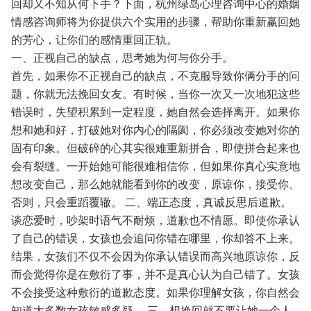
回却又不知从何下手？下面，杭州绿岛心理咨询中心的婚姻
情感咨询师将为你提供六个实用的步骤，帮助你重新赢回她
的芳心，让你们的感情重回正轨。
一、正视自己的缺点，思考她为何与你分手。
首先，如果你不正视自己的缺点，不克服导致你俩分手的问
题，你就无法挽回女友。有时候，当你一次又一次地犯这些
错误时，失望积累到一定程度，她自然会选择离开。如果你
想和她和好，打破她对你内心的隔阂，你必须改变她对你的
固有印象。但破碎的心其实很难重新拼合，即使拼合起来也
会有裂缝。一开始她可能很难相信你，但如果你真心实意地
想改变自己，那么她就能看到你的改变，原谅你，接受你。
否则，只会重蹈覆辙。
二、端正态度，真诚反思后道歉。
谈恋爱时，吵架时语气不耐烦，道歉也不情愿。即使你承认
了自己的错误，女孩也会追问你错在哪里，你却答不上来。
结果，女孩们不仅不会因为你承认错误而高兴地原谅你，反
而会觉得你是在敷衍了事，并不是真心认为自己错了。女孩
不会接受这种敷衍的道歉态度。如果你理解女孩，你自然会
知道大多数女孩敏感多疑。
三、想挽回就不要让她一个人