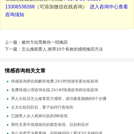
13306538268
（可添加微信在线咨询）
进入咨询中心查看
咨询须知
上一篇：被对方拉黑教你一招挽回
下一篇：怎么挽留爱人,推荐10个有效的感情挽回方法
情感咨询相关文章
情感咨询师在线解答免费,24小时情感专家在线咨询
免费情感心理咨询在线,24小时情感咨询师在线咨询
男人出轨后怎么修复双方感情，成功修复婚姻的6个步骤
丈夫出轨回归后，妻子如何疗愈创伤
已婚男人女人精神出轨的9种表现
两性关系中情感操控的典型表现、识别和应对
老公老婆坚决要离婚，还能挽回吗？看这3个关键信号