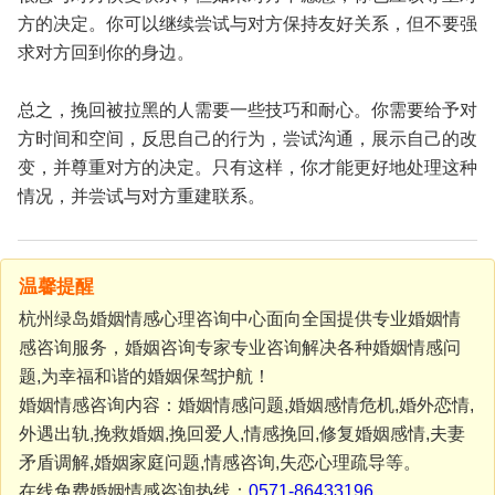
方的决定。你可以继续尝试与对方保持友好关系，但不要强
求对方回到你的身边。
总之，挽回被拉黑的人需要一些技巧和耐心。你需要给予对
方时间和空间，反思自己的行为，尝试沟通，展示自己的改
变，并尊重对方的决定。只有这样，你才能更好地处理这种
情况，并尝试与对方重建联系。
温馨提醒
杭州绿岛婚姻情感心理咨询中心面向全国提供专业婚姻情
感咨询服务，婚姻咨询专家专业咨询解决各种婚姻情感问
题,为幸福和谐的婚姻保驾护航！
婚姻情感咨询内容：婚姻情感问题,婚姻感情危机,婚外恋情,
外遇出轨,挽救婚姻,挽回爱人,情感挽回,修复婚姻感情,夫妻
矛盾调解,婚姻家庭问题,情感咨询,失恋心理疏导等。
在线免费婚姻情感咨询热线：
0571-86433196