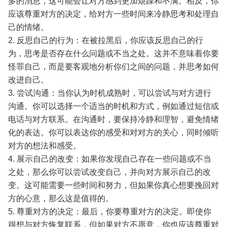
多的消息，这可能会让对方感到更加烦躁和不满。相反，你
应该尊重对方的决定，给对方一些时间来冷静思考和处理自
己的情绪。
2. 反思自己的行为：在被拉黑后，你应该反思自己的行
为，思考是否存在什么问题或不当之处。这并不意味着你要
怪罪自己，而是要客观地分析你们之间的问题，并思考如何
改进自己。
3. 尝试沟通：当你认为时机成熟时，可以尝试与对方进行
沟通。你可以选择一个适当的时机和方式，例如通过短信或
电话与对方联系。在沟通时，要保持冷静和理智，避免情绪
化的表达。你可以表达你的感受和对对方的关心，同时倾听
对方的想法和感受。
4. 展示自己的改变：如果你发现自己存在一些问题或不当
之处，那么你可以尝试改变自己，并向对方展示自己的改
变。这可能需要一些时间和努力，但如果你真心想要挽回对
方的心意，那么这是值得的。
5. 尊重对方的决定：最后，你要尊重对方的决定。即使你
很想与对方恢复联系，但如果对方不愿意，你也应该尊重对