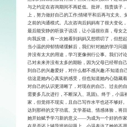
与之约定在咨询期间不再贬低、批评、指责孩子
上，努力做好自己的工作;情绪平和后再与丈夫、
之前的沟通模式。几次咨询后妈妈有了很大变化
最后能安静的听孩子说话，让小温很欣喜，母女
向我反馈，有一次她看到妈妈又想唠叨了，但想
当小温的抑郁情绪缓解后，我们针对她的学习问题
并没有太大的用途，学习更像例行公事。我们讨
己对未来并没有太多的期盼，因为父母已经帮自己
到自己的兴趣爱好，对什么都不感兴趣;不知道自
信这是她内心真实的感受，但也知道她内心隐藏着
对自己的认识更清晰了，对现在的自己、过去的自
需要多几次进行，不断深入、巩固)。终于，小温
家，但觉得不现实，且自己写作水平也还不够好
达到那样的文字功底、文学基础、情感体验，将
她开始赋予学习新的意义——为成为一个好的作
在是否还上辅导班的问题上，小温表达了她的不