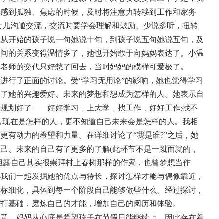
，感到孤独、焦虑的时候，及时将注意力转移到工作和家务
女儿沟通交流，交流时要学会理解和鼓励、少说多听，扭转
，从开始的孩子说一句她说十句，到孩子说五句她说五句，及
之间的关系变得温情多了，她也开始敢于向妈妈表达了。小温
起老师的交代只好憋了回去，当时妈妈的模样可爱极了。
进行了正面的讨论。受“学习无用论”的影响，她也觉得学习
论了她的兴趣爱好、未来的梦想和想成为怎样的人。她表示自
规划好了——好好学习，上大学，找工作，好好工作;找不
己现在是怎样的人，更不知道自己未来会是怎样的人。我相
更有动力的希望和力量。在详细讨论了“我是谁?”之后，她
己、未来的自己有了更多的了解(此环节不是一蹴而就的，
袒露自己其实很崇拜村上春树那样的作家，也曾梦想当作
。我们一起发掘她的优点与特长，探讨怎样才能与偶像靠近，
目标细化，具体到每一个阶段自己能够做些什么。经过探讨，
家打基础，磨炼自己的才能，增加自己的阅历和体验。
愿意。妈妈从心底是希望孩子在节假日能继续上，因此存在着