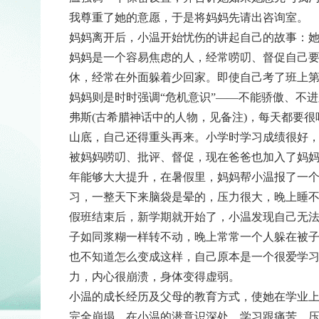
我尊重了她的意愿，于是将妈妈先请出咨询室。
妈妈离开后，小温开始忧伤的讲起自己的故事：
妈妈是一个容易焦虑的人，经常唠叨、督促自己
休，经常在外面躲着少回家。即使自己考了班上
妈妈则是时时强调“危机意识”——不能骄傲、不
弗斯(古希腊神话中的人物，见备注)，每天都要
山底，自己还得重头再来。小学时学习成绩很好
被妈妈唠叨、批评、督促，现在爸爸也加入了妈
年能够大大提升，在暑假里，妈妈帮小温报了一
习，一整天下来脑袋是晕的，压力很大，晚上睡
假班结束后，新学期就开始了，小温发现自己无
子如同浆糊一样转不动，晚上常常一个人躲在被
也不知道怎么变成这样，自己原本是一个很爱学
力，内心很崩溃，身体变得虚弱。
小温的成长经历及父母的教育方式，使她在学业
完全崩塌。在小温的潜意识深处，学习跟痛苦、