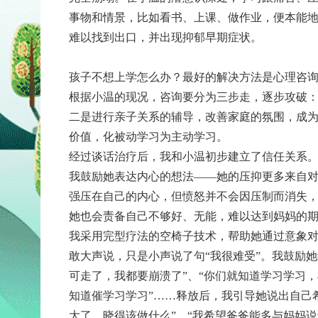
事物和情景，比如看书、上课、做作业，便本能
难以找到出口，并出现抑郁早期症状。
孩子不想上学怎么办？最好的解决方法是心理咨
根据小温的现况，咨询要分为三步走，逐步攻破：
二是进行亲子关系的辅导，改善家庭的氛围，成为
价值，化被动学习为主动学习。
经过谈话治疗后，我和小温初步建立了信任关系。
我鼓励她表达内心的想法——她的压抑更多来自
强压在自己的内心，但愤怒并不会因压制而消失
她也会责备自己不够好、无能，难以达到妈妈的
我采用完型疗法的空椅子技术，帮助她通过意象对
敢大声说，只是小声说了句“我很难受”。我鼓励
可走了，我都要崩溃了”、“你们就知道学习学习
知道催学习学习”……释放后，我引导她说出自己
大了，晓得该做什么”、“我希望爸爸能多与妈妈