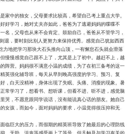
她是家中的独女，父母要求比较高，希望自己考上重点大学。
要好好学习，她对丈夫亦如此，爸爸为了逃避妈妈的喋喋不
第一名，父母也从来不会肯定、鼓励自己，爸爸从不管学习，
进则退，要时刻比别人更努力来保持优秀。感觉自己犹如西西
很吃力地把学习那块大石头推向山顶，一有懈怠石头就会滑落
，但慢慢感觉自己跟不上了，尤其是上了初中。越赶不上，越
妈的阵营。妈妈很不满意小温的成绩，为了在初三备考的这一
个精英强化辅导班，每天从早到晚高强度的学习、预习、复
不好，白天没精神，身体出现了失眠、头痛、消瘦的现象。暑
法正常学习了，想看书、想听课，但看不进、听不进，感觉脑
子里哭，不愿意跟同学说话，没有能说真心话的朋友。她自己
习的女孩，而如今，面对妈妈的要求，小温觉得很压抑和无
上面临巨大的压力，而假期的精英班导致了她最后的心理防线
压抑、无助、沮丧等感受画上了等号，但凡触及与学习有关的