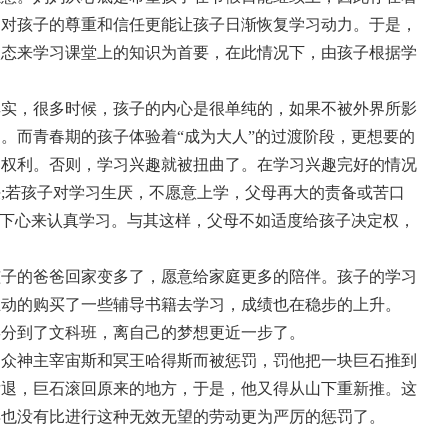
了对孩子的尊重和信任更能让孩子日渐恢复学习动力。于是，
状态来学习课堂上的知识为首要，在此情况下，由孩子根据学
其实，很多时候，孩子的内心是很单纯的，如果不被外界所影
。而青春期的孩子体验着“成为大人”的过渡阶段，更想要的
的权利。否则，学习兴趣就被扭曲了。在学习兴趣完好的情况
;若孩子对学习生厌，不愿意上学，父母再大的责备或苦口
静下心来认真学习。与其这样，父母不如适度给孩子决定权，
。
孩子的爸爸回家变多了，愿意给家庭更多的陪伴。孩子的学习
主动的购买了一些辅导书籍去学习，成绩也在稳步的上升。
偿分到了文科班，离自己的梦想更近一步了。
了众神主宰宙斯和冥王哈得斯而被惩罚，罚他把一块巨石推到
后退，巨石滚回原来的地方，于是，他又得从山下重新推。这
再也没有比进行这种无效无望的劳动更为严厉的惩罚了。