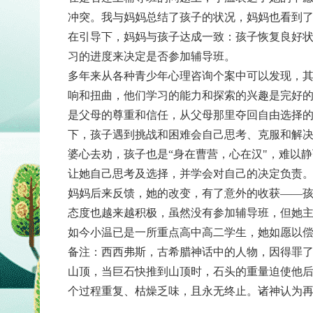
冲突。我与妈妈总结了孩子的状况，妈妈也看到
在引导下，妈妈与孩子达成一致：孩子恢复良好
习的进度来决定是否参加辅导班。
多年来从各种青少年心理咨询个案中可以发现，
响和扭曲，他们学习的能力和探索的兴趣是完好的
是父母的尊重和信任，从父母那里夺回自由选择
下，孩子遇到挑战和困难会自己思考、克服和解决
婆心去劝，孩子也是“身在曹营，心在汉"，难以
让她自己思考及选择，并学会对自己的决定负责
妈妈后来反馈，她的改变，有了意外的收获——
态度也越来越积极，虽然没有参加辅导班，但她
如今小温已是一所重点高中高二学生，她如愿以
备注：西西弗斯，古希腊神话中的人物，因得罪
山顶，当巨石快推到山顶时，石头的重量迫使他
个过程重复、枯燥乏味，且永无终止。诸神认为