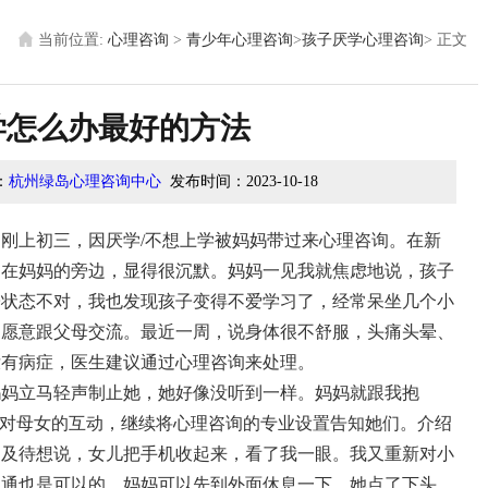
当前位置:
心理咨询
>
青少年心理咨询
>
孩子厌学心理咨询
>
正文
学怎么办最好的方法
：
杭州绿岛心理咨询中心
发布时间：
2023-10-18
，刚上初三，因厌学/不想上学被妈妈带过来心理咨询。在新
，在妈妈的旁边，显得很沉默。妈妈一见我就焦虑地说，孩子
子状态不对，我也发现孩子变得不爱学习了，经常呆坐几个小
不愿意跟父母交流。最近一周，说身体很不舒服，头痛头晕、
没有病症，医生建议通过心理咨询来处理。
妈妈立马轻声制止她，她好像没听到一样。妈妈就跟我抱
这对母女的互动，继续将心理咨询的专业设置告知她们。介绍
不及待想说，女儿把手机收起来，看了我一眼。我又重新对小
沟通也是可以的，妈妈可以先到外面休息一下。她点了下头，