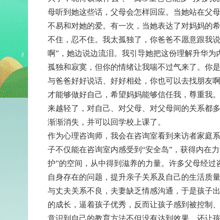
母听到她这些话，父母会怎样回应。当她站在父
不易和对她的爱。有一次，当她表达了对妈妈的希
不住，忍不住。我太孤独了，你爸爸不愿意跟我
啊”，她边说边流泪。我引导她把这份理解升华为
孤独和寂寞，但你的情绪让我喘不过气来了。你
与爸爸好好说话、好好相处，你也可以去找朋友
才能够做好自己，希望妈妈能够信任我，尊重我。
来越轻了，对自己、对父母、对父母间的关系都
渐渐消失，并可以回学校上课了。
作为心理咨询师，我会在咨询室看到来访者家庭
子不仅能在咨询室内感受到“安全岛”，获得内在
护”的空间，从中得到滋养的力量。许多父母经过
自身存在的问题，提升亲子关系及自己的生活质
与丈夫关系不良，夫妻缺乏情感沟通，于是孩子
的成长，逼着孩子优秀，反而让孩子感到被控制
意识到自己的教育方法不但没有达到效果，还让