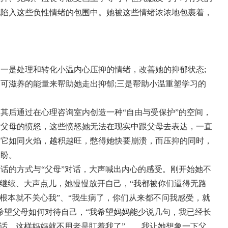
地陷入这些负性情绪的包围中。她被这些情绪浓浓地包裹着，
询
一是处理和转化小温内心压抑的情绪，改善她的抑郁状态;
可滋养的能量来帮助她走出抑郁;三是帮助小温重塑学习的
其后通过在心理咨询室内创造一种“自由与受保护”的空间，
对父母的愤怒，这些愤怒她无法在现实中跟父母去表达，一直
，它如同火焰，越积越旺，憋得她快要崩溃，而压抑的同时，
期盼。
话的方式与“父母”对话，大声喊出内心的感受。刚开始她不
她继续、大声点儿，她慢慢放开自己，“我都被你们逼得无路
，根本就不关心我”、“我生病了，你们从来都不问我感受，就
希望父母如何对待自己，“我希望妈妈能少说几句，我已经长
说话，这样妈妈就不用老是盯着我了”……我让她想象一下父