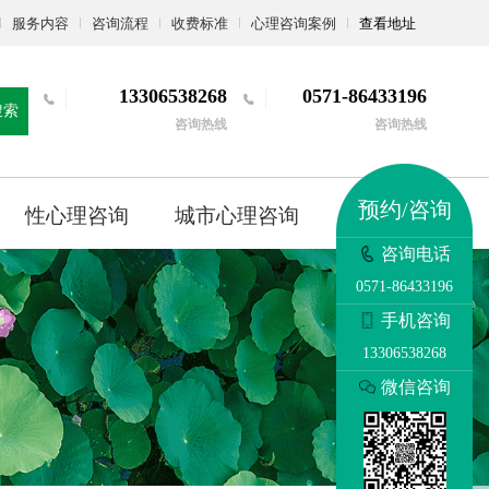
服务内容
咨询流程
收费标准
心理咨询案例
查看地址
13306538268
0571-86433196
搜索
咨询热线
咨询热线
预约/咨询
性心理咨询
城市心理咨询
更多
咨询电话
0571-86433196
手机咨询
13306538268
微信咨询