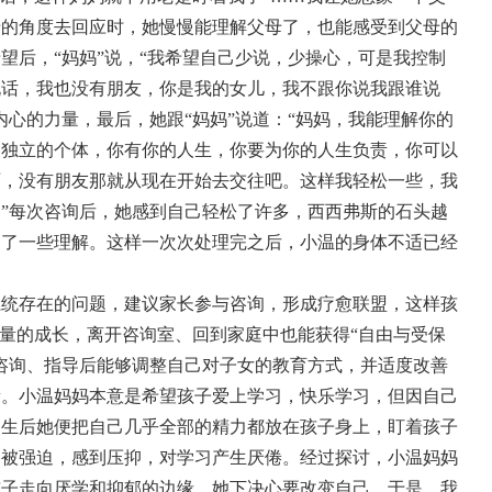
母的角度去回应时，她慢慢能理解父母了，也能感受到父母的
望后，“妈妈”说，“我希望自己少说，少操心，可是我控制
说话，我也没有朋友，你是我的女儿，我不跟你说我跟谁说
内心的力量，最后，她跟“妈妈”说道：“妈妈，我能理解你的
是独立的个体，你有你的人生，你要为你的人生负责，你可以
啊，没有朋友那就从现在开始去交往吧。这样我轻松一些，我
”每次咨询后，她感到自己轻松了许多，西西弗斯的石头越
多了一些理解。这样一次次处理完之后，小温的身体不适已经
系统存在的问题，建议家长参与咨询，形成疗愈联盟，这样孩
力量的成长，离开咨询室、回到家庭中也能获得“自由与受保
咨询、指导后能够调整自己对子女的教育方式，并适度改善
量。小温妈妈本意是希望孩子爱上学习，快乐学习，但因自己
出生后她便把自己几乎全部的精力都放在孩子身上，盯着孩子
、被强迫，感到压抑，对学习产生厌倦。经过探讨，小温妈妈
孩子走向厌学和抑郁的边缘，她下决心要改变自己，于是，我