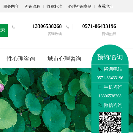
服务内容
咨询流程
收费标准
心理咨询案例
查看地址
13306538268
0571-86433196
搜索
咨询热线
咨询热线
预约/咨询
性心理咨询
城市心理咨询
更多
咨询电话
0571-86433196
手机咨询
13306538268
微信咨询