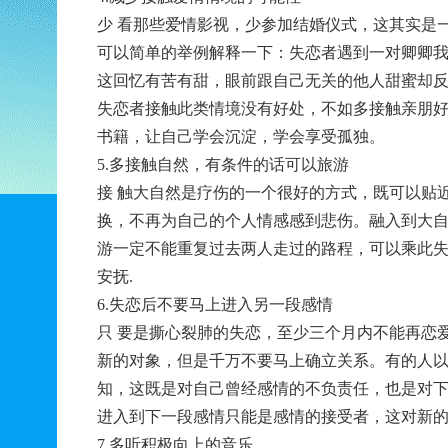
少 看那些爱情影视，少参加结婚仪式，这其实是
可以简单的举例解释一下：失恋者遇到一对卿卿
这回忆有苦有甜，眼前跟自己无关的他人甜蜜却
失恋者接触此类情境没有好处，不如多接触亲朋
书籍，让自己学会沉淀，学会享受孤独。
5.多接触自然，有条件的话可以旅游
接 触大自然是疗伤的一个很好的方式，既可以贴
换，不再为自己的个人情感感到悲伤。融入到大
游一定不能重复过去两人走过的路程，可以乘此
安抚.
6.失恋后不要马上进入另一段感情
只 要是撕心裂肺的失恋，至少三个月内不能再恋
新的对象，但是千万不要马上确立关系。有的人
知，这既是对自己曾经感情的不负责任，也是对
进入到下一段感情只能是感情的接受者，这对新
7.多听积极向上的音乐