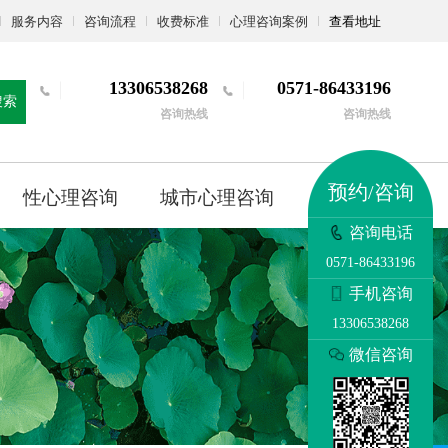
服务内容
咨询流程
收费标准
心理咨询案例
查看地址
13306538268
0571-86433196
搜索
咨询热线
咨询热线
预约/咨询
性心理咨询
城市心理咨询
更多
咨询电话
0571-86433196
手机咨询
13306538268
微信咨询