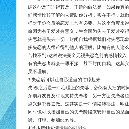
缠这些反而适得其反。正确的做法是，如果你真
们感情比较了解的人帮助你分析，实在不行，就
样对于你今后的恋爱非常有必要。从这个角度来说
命因为有了爱才有意义，生命因为失去了爱才变得
失恋就是失去一切，封闭自我根据我们对失恋现
多失恋的人很难得到他人的理解。比如有的人这么
苦找不到?这种说法完全无视失恋之前的感情投入
有的失恋者就会一蹶不振，甚至封闭自我。这其
员不理解。
3.失恋后可以让自己适当的忙碌起来
失 恋之后是一种心理上的失落，必然有大把的时
亲朋好友要及时地支持失恋者，另一方面失恋者
点兴趣都要去做。这其实是一种情绪转移法，即
同时也可以按照自己的失恋阶段来安排自己的见
街、打球、参加party等。
4.减少接触爱情情境的可能性