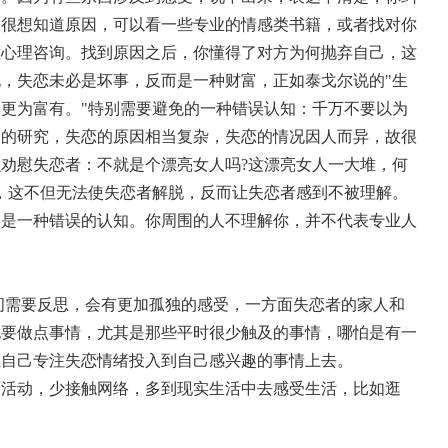
的很想知道原因，可以看一些专业的情感类书籍，或者找对你
做心理咨询。找到原因之后，你懂得了对方为何抛弃自己，这
，失恋未必是坏事，反而是一种财富，正如泰戈尔说的"生
更为富有。"特别需要避免的一种错误认知：千万不要以为
象的研究，失恋的原因相当复杂，失恋的情况因人而异，故很
劝慰失恋者：不就是个漂亮女人吗?这漂亮女人一大堆，何
，这不但无法使失恋者解脱，反而让失恋者感到不被理解。
实是一种错误的认知。你周围的人不理解你，并不代表专业人
间需要反思，会有更加孤独的感受，一方面失恋者的家人和
也要做点事情，尤其是那些平时很少触及的事情，哪怕是有一
让自己专注失恋情绪投入到自己感兴趣的事情上去。
面活动，少接触网络，多到现实生活中去感受生活，比如逛