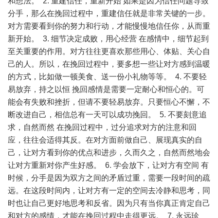
和想法。
2. 重建信任，重新开始
如果是因为信任问题导致
分手，那么在挽回过程中，重建信任就是非常关键的一步。
对方需要看到你的努力和行动，才能慢慢地信任你，从而重
新开始。
3. 细节决定成败，用心经营
在感情中，细节起到
至关重要的作用。对方往往更喜欢那些用心、体贴、关心自
己的人。所以，在挽回过程中，要多想一些让对方感到温暖
的方式，比如做一顿美食、送一份小礼物等等。
4. 不要轻
易放弃，持之以恒
挽回感情是需要一定耐心和恒心的。可
能会有失败和挫折，但请不要轻易放弃。只要恒心不懈，不
断改进自己，相信总有一天可以成功挽回。
5. 不要刻意追
求，自然而然
在挽回过程中，过分追求对方的注意和回
应，往往会适得其反。在对方面前做自己、展现真实的自
己，让对方看到你的优点和进步，久而久之，自然而然地会
让对方重新对你产生好感。
6. 学会放下，让对方有空间
有
时候，分手是因为双方之间的矛盾过重，需要一段时间的疏
远。在这段时间内，让对方有一定的空间去冷静和思考，同
时也让自己更好地思考和反省。因为只有当你真正肯定自己
和对方的感情，才能在挽回过程中走得更远。
7. 永远珍