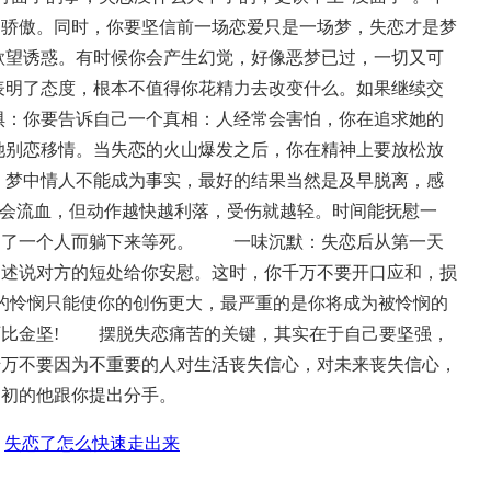
到骄傲。同时，你要坚信前一场恋爱只是一场梦，失恋才是梦
望诱惑。有时候你会产生幻觉，好像恶梦已过，一切又可
实表明了态度，根本不值得你花精力去改变什么。如果继续交
你要告诉自己一个真相：人经常会害怕，你在追求她的
她别恋移情。当失恋的火山爆发之后，你在精神上要放松放
中情人不能成为事实，最好的结果当然是及早脱离，感
定会流血，但动作越快越利落，受伤就越轻。时间能抚慰一
为了一个人而躺下来等死。
一味沉默：失恋后从第一天
，述说对方的短处给你安慰。这时，你千万不要开口应和，损
人的怜悯只能使你的创伤更大，最严重的是你将成为被怜悯的
比金坚!
摆脱失恋痛苦的关键，其实在于自己要坚强，
千万不要因为不重要的人对生活丧失信心，对未来丧失信心，
当初的他跟你提出分手。
失恋了怎么快速走出来