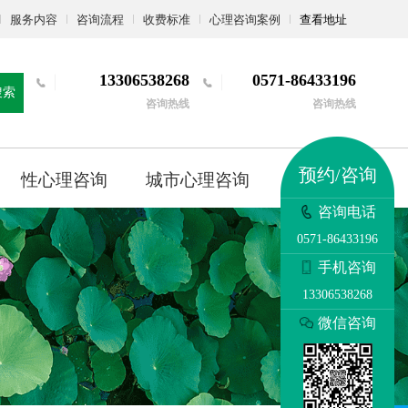
服务内容
咨询流程
收费标准
心理咨询案例
查看地址
13306538268
0571-86433196
搜索
咨询热线
咨询热线
预约/咨询
性心理咨询
城市心理咨询
更多
咨询电话
0571-86433196
手机咨询
13306538268
微信咨询