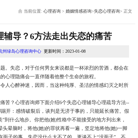
当前位置:
心理咨询
>
婚姻情感咨询
>
失恋心理咨询
>
正文
理辅导？6方法走出失恋的痛苦
杭州绿岛心理咨询中心
更新时间：
2023-01-08
。失恋，对于任何男女来说都是一杯浓烈的苦酒，都会在
说的心理隐痛会一直伴随着他整个生命的旅程。
人心醉神迷，因而，当这种纯厚、圣洁的情感幻灭之时所
苦？心理咨询师下面介绍6个失恋心理辅导心理疏导方法--
开：感情破裂后，谈判是无济于事的，只能延长痛苦。假
”到什么地步。你把他(她)性格中不能接受的地方列出来，
晕头晕脑时，将他(她)的罪状再看一遍，坚定地将他(她)一脚
子的事，失恋没什么大不了的，更谈不上“没面子”。不