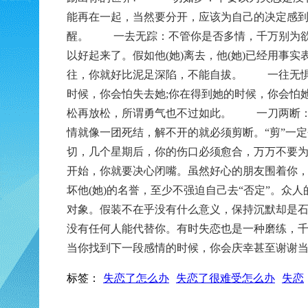
能再在一起，当然要分开，应该为自己的决定感
醒。
一去无踪：不管你是否多情，千万别为欲
以好起来了。假如他(她)离去，他(她)已经用事
往，你就好比泥足深陷，不能自拔。
一往无惧：
时候，你会怕失去她;你在得到她的时候，你会怕
松再放松，所谓勇气也不过如此。
一刀两断：梦
情就像一团死结，解不开的就必须剪断。“剪”一
切，几个星期后，你的伤口必须愈合，万万不要
开始，你就要决心闭嘴。虽然好心的朋友围着你
坏他(她)的名誉，至少不强迫自己去“否定”。众
对象。假装不在乎没有什么意义，保持沉默却是石
没有任何人能代替你。有时失恋也是一种磨练，
当你找到下一段感情的时候，你会庆幸甚至谢谢
标签：
失恋了怎么办
失恋了很难受怎么办
失恋