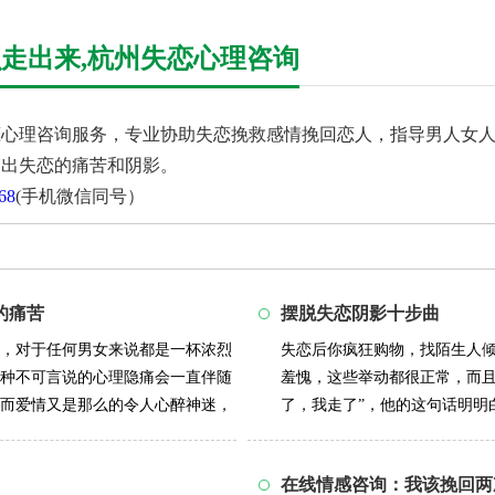
么走出来,杭州失恋心理咨询
心理咨询服务，专业协助失恋挽救感情挽回恋人，指导男人女人
走出失恋的痛苦和阴影。
68
(手机微信同号）
的痛苦
摆脱失恋阴影十步曲
，对于任何男女来说都是一杯浓烈
失恋后你疯狂购物，找陌生人
种不可言说的心理隐痛会一直伴随
羞愧，这些举动都很正常，而
而爱情又是那么的令人心醉神迷，
了，我走了”，他的这句话明
否还有别的...
详情>>
在线情感咨询：我该挽回两