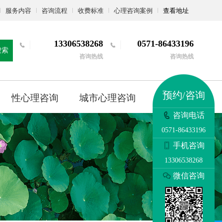
服务内容
咨询流程
收费标准
心理咨询案例
查看地址
13306538268
0571-86433196
搜索
咨询热线
咨询热线
预约/咨询
性心理咨询
城市心理咨询
更多
咨询电话
0571-86433196
手机咨询
13306538268
微信咨询