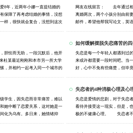
爱8年，近两年小娜一直提结婚的
网友在线留言： 去年通过相
有保障了再考虑结婚的事情，没想
离婚两次，两个小孩分别由前
一样，很快就会复合，没想到这次
邮件，希望他帮我写论文，英
写了，很认真...
详情>>
如何缓解摆脱失恋痛苦的四
他，胆怯而无助，一段沉默后，他开
失恋是每一个年轻人都遇到过
原来杜某最近刚刚和本市另一所大学
来或许都需要一段时间吧。当
愫，并相约一起考入同一个城市的
好，心中不免有些痛楚，但毕
痛苦与阴影中走...
详情>>
失恋者的4种消极心理及心
年级学生，因失恋而非常痛苦，难以
失恋是爱情的悲剧，对于失恋
和她中断了恋爱关系，这对她是一
看待并接受这一现实，但是，
间化为乌有。多日来，她情绪抑
极的不健康心理。 失恋者不
者终日沉浸在极...
详情>>