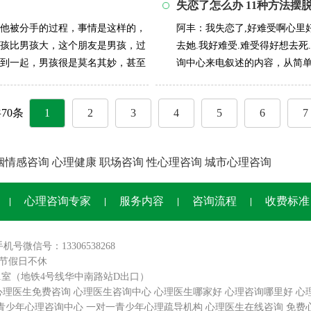
失恋了怎么办 11种方法摆
他被分手的过程，事情是这样的，
阿丰：我失恋了,好难受啊心里
孩比男孩大，这个朋友是男孩，过
去她.我好难受.难受得好想去
到一起，男孩很是莫名其妙，甚至
询中心来电叙述的内容，从简
在他还是很...
详情>>
 共70条
1
2
3
4
5
6
7
姻情感咨询
心理健康
职场咨询
性心理咨询
城市心理咨询
心理咨询专家
服务内容
咨询流程
收费标准
手机号微信号：13306538268
0,节假日不休
01室（地铁4号线华中南路站D出口）
心理医生免费咨询
心理医生咨询中心
心理医生哪家好
心理咨询哪里好
心
青少年心理咨询中心
一对一青少年心理疏导机构
心理医生在线咨询
免费