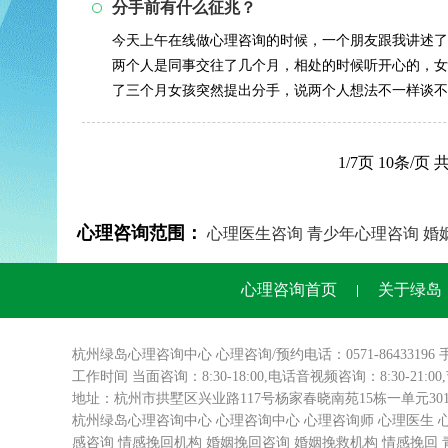
分手前有什么征兆？
今天上午在线做心理咨询的时候，一个朋友跟我讲述了
两个人是同事交往了几个月，相处的时候听开心的，女
了三个月女孩突然提出分手，说两个人想法不一样谈不
一头雾水，情...
详情>>
1/7页 10条/页
心理咨询范围：
心理医生咨询
青少年心理咨询
婚
心理咨询首页
关于绿岛
杭州绿岛
心理咨询
中心 心理咨询/预约电话：0571-86433196 
工作时间 当面咨询：8:30-18:00,电话音视频咨询：8:30-21:0
地址：杭州市拱墅区兴业路117号杨家春晓南苑15栋一单元3
杭州绿岛心理咨询中心
心理咨询中心
心理咨询师
心理医生
感咨询
情感挽回机构
婚姻挽回咨询
婚姻挽救机构
情感挽回