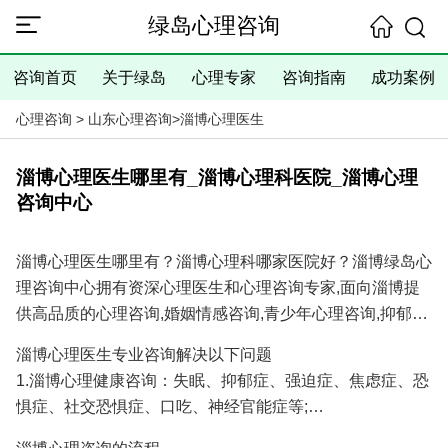
绿岛心理咨询
咨询首页
关于绿岛
心理专家
咨询指南
成功案例
心理咨询
>
山东心理咨询
>
淄博心理医生
淄博心理医生哪里有_淄博心理科医院_淄博心理
咨询中心
淄博心理医生哪里有？淄博心理科哪家医院好？淄博绿岛心
理咨询中心拥有资深心理医生和心理咨询专家,面向淄博提
供高品质的心理咨询,婚姻情感咨询,青少年心理咨询,抑郁焦
虑失眠等心理问题咨询服务,具有十余年的心理咨询经验和
淄博心理医生专业咨询解决以下问题
大量成功案例,是您寻找淄博心理医生专家和淄博心理咨询
1.淄博心理健康咨询：失眠、抑郁症、强迫症、焦虑症、恐
医院/心理咨询机构的理想选择！
惧症、社交恐惧症、口吃、神经官能症等;
2.淄博婚姻情感咨询：分手挽回、婚姻调解、挽回出轨爱