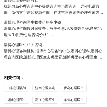
淄博心理咨询的流程
人、挽救婚姻、感情修复、情感咨询等;
杭州绿岛心理咨询中心提供咨询室当面咨询、远程电话咨
3.淄博青少年心理咨询：孩子厌学、沉迷游戏、叛逆、早
询、微信文字语音视频咨询、在线留言咨询等心理咨询方
恋、学习压力、考试焦虑、交往障碍、家庭教育咨询等;
式,淄博及全国各地的咨询者通过电话及微信咨询能及时方
4.淄博职场心理咨询：人际关系、职场压力、职业规划、情
淄博心理咨询医生收费价格多少钱
便地得到心理医生专家专业有效的心理咨询服务。
绪调节、心理辅导等；
淄博心理咨询按时间收费，务美价惠,见效快效果好,详见“心
正式系统的心理咨询服务需要提前预约,详见"
心理医生预约
/
5.淄博性心理咨询：青春期性教育、性心理障碍、以及心理
理医生收费/心理咨询价格”；
心理咨询流程
"；
因素导致的性功能障碍等；
淄博心理医生免费咨询热线/
心理咨询预约
电话:
0571-
淄博心理医生相关咨询
86433196
13306538268
（手机微信同号）
淄博心理咨询机构,淄博市心理咨询中心,淄博心理科,淄博心
理咨询医院,淄博心理医生去哪里看,淄博哪里有心理医生,淄
博心理医生哪家医院好,淄博哪里看心理医生比较好,淄博心
理咨询哪家最好,淄博最好的心理咨询医生。
相关咨询：
山东心理咨询
济南心理咨询
青岛心理医生
淄博心理医生
枣庄心理医生
东营心理医生