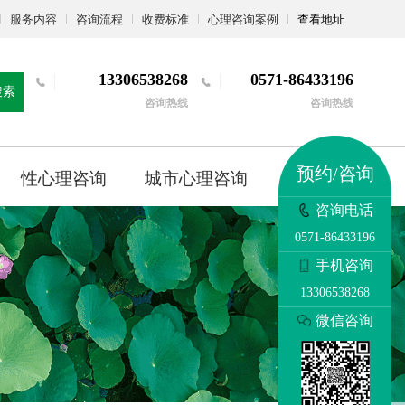
服务内容
咨询流程
收费标准
心理咨询案例
查看地址
13306538268
0571-86433196
搜索
咨询热线
咨询热线
预约/咨询
性心理咨询
城市心理咨询
更多
咨询电话
0571-86433196
手机咨询
13306538268
微信咨询