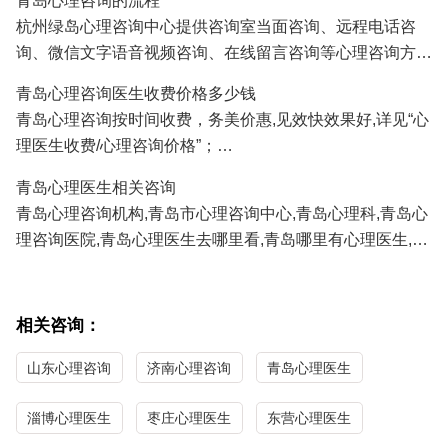
青岛心理咨询的流程
人、挽救婚姻、感情修复、情感咨询等;
杭州绿岛心理咨询中心提供咨询室当面咨询、远程电话咨
3.青岛青少年心理咨询：孩子厌学、沉迷游戏、叛逆、早
询、微信文字语音视频咨询、在线留言咨询等心理咨询方
恋、学习压力、考试焦虑、交往障碍、家庭教育咨询等;
式,青岛及全国各地的咨询者通过电话及微信咨询能及时方
4.青岛职场心理咨询：人际关系、职场压力、职业规划、情
青岛心理咨询医生收费价格多少钱
便地得到心理医生专家专业有效的心理咨询服务。
绪调节、心理辅导等；
青岛心理咨询按时间收费，务美价惠,见效快效果好,详见“心
正式系统的心理咨询服务需要提前预约,详见"
心理医生预约
/
5.青岛性心理咨询：青春期性教育、性心理障碍、以及心理
理医生收费/心理咨询价格”；
心理咨询流程
"；
因素导致的性功能障碍等；
青岛心理医生免费咨询热线/
心理咨询预约
电话:
0571-
青岛心理医生相关咨询
86433196
13306538268
（手机微信同号）
青岛心理咨询机构,青岛市心理咨询中心,青岛心理科,青岛心
理咨询医院,青岛心理医生去哪里看,青岛哪里有心理医生,青
岛心理医生哪家医院好,青岛哪里看心理医生比较好,青岛心
理咨询哪家最好,青岛最好的心理咨询医生。
相关咨询：
山东心理咨询
济南心理咨询
青岛心理医生
淄博心理医生
枣庄心理医生
东营心理医生