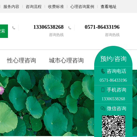
服务内容
咨询流程
收费标准
心理咨询案例
查看地址
13306538268
0571-86433196
搜索
咨询热线
咨询热线
预约/咨询
性心理咨询
城市心理咨询
更多
咨询电话
0571-86433196
手机咨询
13306538268
微信咨询