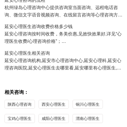
延安心理咨询的流程
人、挽救婚姻、感情修复、情感咨询等;
杭州绿岛心理咨询中心提供咨询室当面咨询、远程电话咨
3.延安青少年心理咨询：孩子厌学、沉迷游戏、叛逆、早
询、微信文字语音视频咨询、在线留言咨询等心理咨询方
恋、学习压力、考试焦虑、交往障碍、家庭教育咨询等;
式,延安及全国各地的咨询者通过电话及微信咨询能及时方
4.延安职场心理咨询：人际关系、职场压力、职业规划、情
延安心理医生咨询收费价格多少钱
便地得到心理医生专家专业有效的心理咨询服务。
绪调节、心理辅导等；
延安心理咨询按时间收费，务美价惠,见效快效果好,详见“心
正式系统的心理咨询服务需要提前预约,详见"
心理医生预约
/
5.延安性心理咨询：青春期性教育、性心理障碍、以及心理
理医生收费/心理咨询价格”；
心理咨询流程
"；
因素导致的性功能障碍等；
延安心理医生免费咨询热线/
心理咨询预约
电话:
0571-
延安心理医生相关咨询
86433196
13306538268
（手机微信同号）
延安心理咨询机构,延安市心理咨询中心,延安心理科,延安心
理咨询医院,延安心理医生去哪里看,延安哪里有心理医生,延
安心理医生哪家医院好,延安哪里看心理医生比较好,延安心
理咨询哪家最好,延安最好的心理咨询医生。
相关咨询：
陕西心理咨询
西安心理医生
铜川心理医生
宝鸡心理医生
咸阳心理医生
渭南心理医生