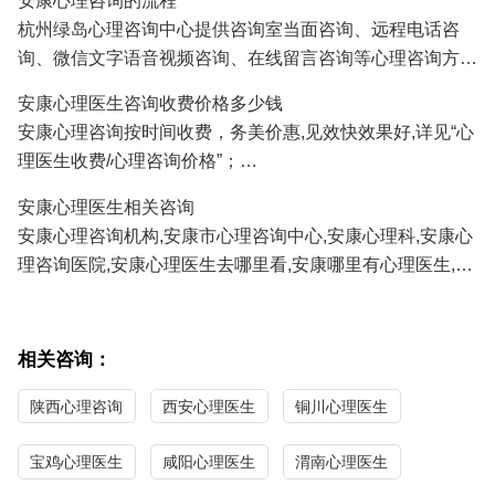
安康心理咨询的流程
人、挽救婚姻、感情修复、情感咨询等;
杭州绿岛心理咨询中心提供咨询室当面咨询、远程电话咨
3.安康青少年心理咨询：孩子厌学、沉迷游戏、叛逆、早
询、微信文字语音视频咨询、在线留言咨询等心理咨询方
恋、学习压力、考试焦虑、交往障碍、家庭教育咨询等;
式,安康及全国各地的咨询者通过电话及微信咨询能及时方
4.安康职场心理咨询：人际关系、职场压力、职业规划、情
安康心理医生咨询收费价格多少钱
便地得到心理医生专家专业有效的心理咨询服务。
绪调节、心理辅导等；
安康心理咨询按时间收费，务美价惠,见效快效果好,详见“心
正式系统的心理咨询服务需要提前预约,详见"
心理医生预约
/
5.安康性心理咨询：青春期性教育、性心理障碍、以及心理
理医生收费/心理咨询价格”；
心理咨询流程
"；
因素导致的性功能障碍等；
安康心理医生免费咨询热线/
心理咨询预约
电话:
0571-
安康心理医生相关咨询
86433196
13306538268
（手机微信同号）
安康心理咨询机构,安康市心理咨询中心,安康心理科,安康心
理咨询医院,安康心理医生去哪里看,安康哪里有心理医生,安
康心理医生哪家医院好,安康哪里看心理医生比较好,安康心
理咨询哪家最好,安康最好的心理咨询医生。
相关咨询：
陕西心理咨询
西安心理医生
铜川心理医生
宝鸡心理医生
咸阳心理医生
渭南心理医生