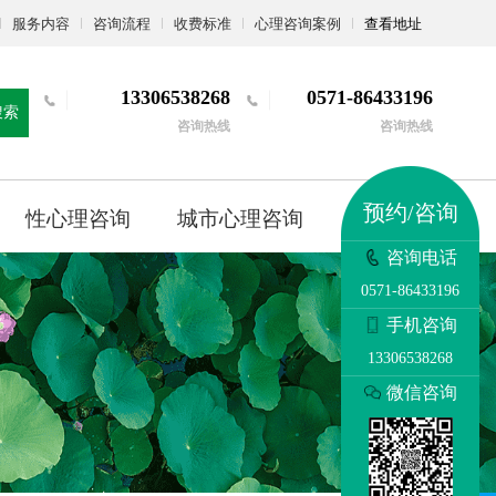
服务内容
咨询流程
收费标准
心理咨询案例
查看地址
13306538268
0571-86433196
搜索
咨询热线
咨询热线
预约/咨询
性心理咨询
城市心理咨询
更多
咨询电话
0571-86433196
手机咨询
13306538268
微信咨询