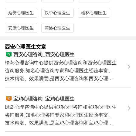
姻危机、挽救婚姻、情感困扰等婚姻情感问题;厌学、网
瘾、叛逆、早恋、学习压力等青少年问题;人际关系、职场
延安心理医生
汉中心理医生
榆林心理医生
压力、职业规划、性心理障碍、以及心理性性功能障碍等。
心理咨询热线：0571－86433196
13306538268
（手机微
安康心理医生
商洛心理医生
信同号）
关键词：
陕西心理咨询
,西安心理咨询中心,西安心理咨询,西
西安心理医生文章
安心理咨询师,西安心理医生,西安心理咨询中心,西安心理诊
西安心理咨询_西安心理医生
所/心理医院,西安心理治疗,西安最好的心理咨询,西安最好的
绿岛心理咨询中心提供西安心理咨询和西安心理医生
心理医生,西安哪里有心理医生,西安心理咨询哪家好
咨询服务,知名心理咨询专家和心理医生经验丰富、
技术精湛、效果满意,是西安心理咨询和西安心理医
生咨询的理...
宝鸡心理咨询_宝鸡心理医生
绿岛心理咨询中心提供宝鸡心理咨询和宝鸡心理医生
咨询服务,知名心理咨询专家和心理医生经验丰富、
技术精湛、效果满意,是宝鸡心理咨询和宝鸡心理医
生咨询的理...