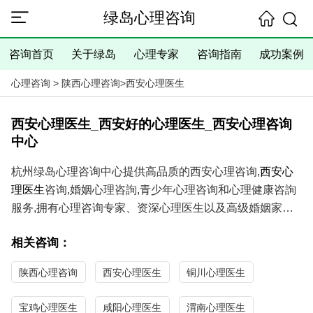
绿岛心理咨询
咨询首页
关于绿岛
心理专家
咨询指南
成功案例
心理咨询
>
陕西心理咨询
>
西安心理医生
西安心理医生_西安好的心理医生_西安心理咨询
中心
杭州绿岛心理咨询中心提供高品质的西安心理咨询,
西安心
理医生
咨询,婚姻心理咨詢,青少年心理咨询和心理健康咨詢
服务,拥有心理咨询专家、资深心理医生以及高级婚姻家庭
咨询师,具有丰富的经验、精湛的技术、满意的咨询效果,提
相关咨询：
供咨询室当面咨询、电话咨询和在线咨询等咨询方式,是您
寻求西安心理咨询师和西安心理医生咨询的理想选择！
陕西心理咨询
西安心理医生
铜川心理医生
绿岛心理咨询
服务内容
：失眠症、抑郁症、强迫症、社交恐
惧症、焦虑症等心理障碍;失恋、夫妻矛盾、外遇出轨、婚
宝鸡心理医生
咸阳心理医生
渭南心理医生