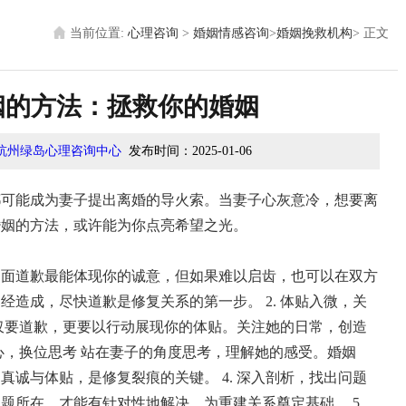
当前位置:
心理咨询
>
婚姻情感咨询
>
婚姻挽救机构
>
正文
姻的方法：拯救你的婚姻
杭州绿岛心理咨询中心
发布时间：
2025-01-06
都可能成为妻子提出离婚的导火索。当妻子心灰意冷，想要离
婚姻的方法，或许能为你点亮希望之光。
当面道歉最能体现你的诚意，但如果难以启齿，也可以在双方
已经造成，尽快道歉是修复关系的第一步。
2. 体贴入微，关
仅要道歉，更要以行动展现你的体贴。关注她的日常，创造
比心，换位思考
站在妻子的角度思考，理解她的感受。婚姻
。真诚与体贴，是修复裂痕的关键。
4. 深入剖析，找出问题
问题所在，才能有针对性地解决，为重建关系奠定基础。
5.