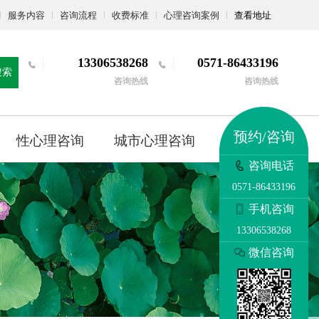
服务内容
咨询流程
收费标准
心理咨询案例
查看地址
13306538268
0571-86433196
搜索
咨询热线
咨询热线
预约/咨询
性心理咨询
城市心理咨询
更多
咨询电话
0571-86433196
手机咨询
13306538268
微信咨询