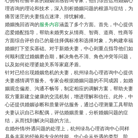
心拥有经验丰富的婚姻情感咨询专家，他们综合运用婚姻心
理咨询的理论和技术，深入剖析婚姻问题的根源与症结，为
痛苦迷茫的夫妻指点迷津、排忧解难。
婚姻挽回咨询的
服务内容
涵盖了多个方面。首先，中心提供
恋爱婚配指导，帮助未婚男女从情商、智商、道商、性商等
方面综合评价自己的最佳择偶标准和选择对象，为构建幸福
婚姻打下坚实基础。对于新婚夫妻，中心则重点指导他们如
何顺利度过婚姻磨合期，解决角色不清、角色冲突等问题，
以及如何处理婆媳关系等家庭矛盾。
针对已经出现婚姻危机的夫妻，杭州绿岛心理咨询中心提供
夫妻感情调节服务。专家会根据婚姻问题的不同成因，如婚
姻观念偏差、沟通不畅等，制定相应的调解方案，帮助夫妻
双方重新建立健康的交流机制，增进理解和信任。此外，中
心还提供婚姻诊断和质量评估服务，通过心理测量工具帮助
夫妻认识自己和配偶，评估婚姻质量，分析婚姻问题的症
结，从而找到解决问题的方法。
在婚外情/外遇问题的处理上，杭州绿岛心理咨询中心同样
具备丰富的经验和专业的技能。中心会从外遇的类型、阶