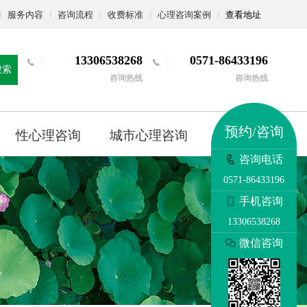
服务内容
咨询流程
收费标准
心理咨询案例
查看地址
13306538268
0571-86433196
搜索
咨询热线
咨询热线
预约/咨询
性心理咨询
城市心理咨询
更多
咨询电话
0571-86433196
手机咨询
13306538268
微信咨询