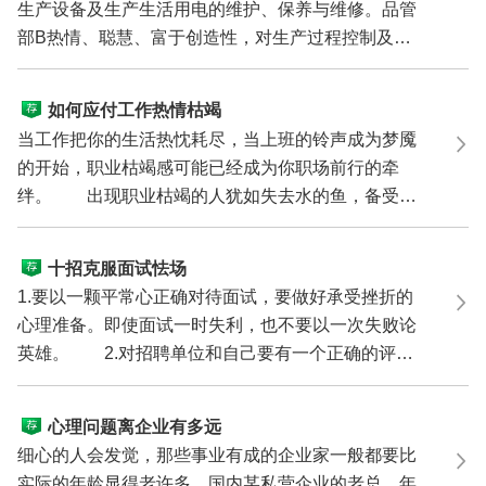
生产设备及生产生活用电的维护、保养与维修。品管
部B热情、聪慧、富于创造性，对生产过程控制及各
类生产设备...
如何应付工作热情枯竭
当工作把你的生活热忱耗尽，当上班的铃声成为梦魇
的开始，职业枯竭感可能已经成为你职场前行的牵
绊。 出现职业枯竭的人犹如失去水的鱼，备受窒
息的痛苦。...
十招克服面试怯场
1.要以一颗平常心正确对待面试，要做好承受挫折的
心理准备。即使面试一时失利，也不要以一次失败论
英雄。 2.对招聘单位和自己要有一个正确的评
价，相信自...
心理问题离企业有多远
细心的人会发觉，那些事业有成的企业家一般都要比
实际的年龄显得老许多。国内某私营企业的老总，年