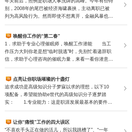
职场？
年关前后，照例是职场人事洗牌的高峰。今年有些特
别，2008年的尾巴被经济海啸裹挟，主动离职已被
列为高风险行为。然而即使不想离开，金融风暴也可
能迫使有些...
唤醒你工作的“第二春”
1．求助于专业心理催眠师，唤醒工作潜能 当工
作压力大到你老是想“临时脱逃”时，先别忙着递辞职
信，求助于心理咨询的催眠力量，来看一看你潜意识
中，对这...
点亮让你职场璀璨的十盏灯
追求成功是高级知识分子梦寐以求的理想，以下10
项配备，希望能协助e世代的高级知识分子逐梦踏
实： 1.专业能力：这是职涯发展最基本的要件，
个人除具备相当...
让你“痛恨”工作的四大误区
“不喜欢手头正在做的活儿，所以我跳槽了”、“一年