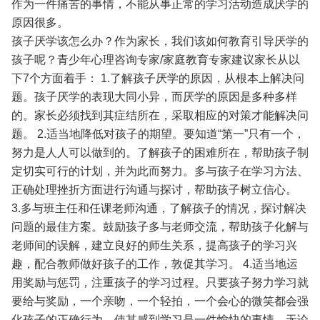
作为一件痛苦的事情，不能从事正常的学习活动造成厌学的
原因很多。
孩子厌学该怎么办？作为家长，我们该如何教育引导厌学的
孩子呢？青少年心理咨询专家/家庭教育专家建议家长从以
下7个方面着手：
1.了解孩子厌学的原因，从根本上解决问
题。孩子厌学的表现大同小异，而厌学的原因是多种多样
的。家长必须找到其症结所在，采取相应的对策才能解决问
题。
2.适当地降低对孩子的期望。要知道“第一”只有一个，
努力是人人可以做到的。了解孩子的困难所在，帮助孩子制
定切实可行的计划，并为此而努力。多与孩子在学习方法、
正确处理挫折方面进行沟通与探讨，帮助孩子树立信心。
3.多与班主任和任课老师沟通，了解孩子的情况，探讨解决
问题的最佳方案。鼓励孩子多与老师交流，帮助孩子化解与
老师间的误解，建立良好的师生关系，提高孩子的学习兴
趣，配合教师做好孩子的工作，敦促其学习。
4.适当地运
用奖励与惩罚，注重孩子的学习过程。只要孩子努力学习就
要给与奖励，一个亲吻，一个轻拍，一个会心的微笑都会强
化孩子的正确行为，使其感到学习是一件愉快的事情。无论