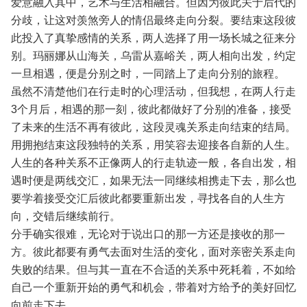
爱意融入其中，艺术与生活相融合。但因为彼此关于后代的
分歧，让这对羡煞旁人的情侣最终走向分裂。要结束这段彼
此投入了真挚感情的关系，两人选择了用一场长城之征来分
别。玛丽娜从山海关，乌雷从嘉峪关，两人相向出发，约定
一旦相遇，便是分别之时，一同踏上了走向分别的旅程。
虽然不清楚他们在行走时的心理活动，但我想，在两人行走
3个月后，相遇的那一刻，彼此都做好了分别的准备，接受
了未来的生活不再有彼此，这段灵魂关系走向结束的结局。
用拥抱结束这段独特的关系，用笑容去迎接各自新的人生。
人生的各种关系不正像两人的行走轨迹一般，各自出发，相
遇时便是两线交汇，如果无法一同继续相携走下去，那么也
要学着接受交汇后彼此都要重新出发，寻找各自的人生方
向，交错后继续前行。
分手确实很难，无论对于说出口的那一方还是接收的那一
方。彼此都要有勇气去面对生活的变化，面对亲密关系走向
失败的结果。但与其一直在不合适的关系中死耗着，不如给
自己一个重新开始的勇气和机会，带着对方给予的美好回忆
向前走下去。