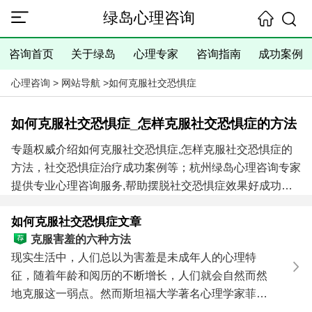
绿岛心理咨询
咨询首页
关于绿岛
心理专家
咨询指南
成功案例
心理咨询
>
网站导航
>
如何克服社交恐惧症
如何克服社交恐惧症_怎样克服社交恐惧症的方法
专题权威介绍如何克服社交恐惧症,怎样克服社交恐惧症的
方法，社交恐惧症治疗成功案例等；杭州绿岛心理咨询专家
提供专业心理咨询服务,帮助摆脱社交恐惧症效果好成功案
例多！
如何克服社交恐惧症文章
社交恐惧症心理医生咨询电话:
0571-86433196
，
克服害羞的六种方法
13306538268
（手机微信同号）
进入咨询中心查看咨询须
现实生活中，人们总以为害羞是未成年人的心理特
知
征，随着年龄和阅历的不断增长，人们就会自然而然
地克服这一弱点。然而斯坦福大学著名心理学家菲利
普·津巴多...