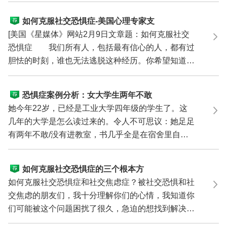
如何克服社交恐惧症-美国心理专家支
招
[美国《星媒体》网站2月9日文章题：如何克服社交
恐惧症 我们所有人，包括最有信心的人，都有过
胆怯的时刻，谁也无法逃脱这种经历。你希望知道为
什么会产生...
恐惧症案例分析：女大学生两年不敢
进教室
她今年22岁，已经是工业大学四年级的学生了。这
几年的大学是怎么读过来的。令人不可思议：她足足
有两年不敢/没有进教室，书几乎全是在宿舍里自己
读的，有时抄...
如何克服社交恐惧症的三个根本方
法？
如何克服社交恐惧症和社交焦虑症？被社交恐惧和社
交焦虑的朋友们，我十分理解你们的心情，我知道你
们可能被这个问题困扰了很久，急迫的想找到解决的
方法，能...