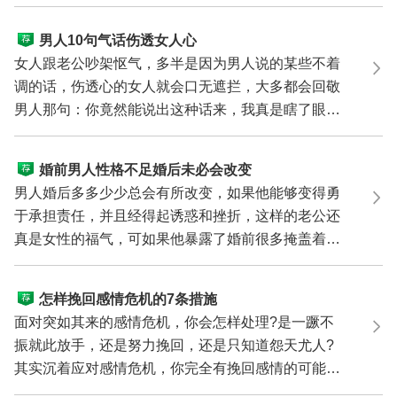
夫妻感情...
男人10句气话伤透女人心
女人跟老公吵架怄气，多半是因为男人说的某些不着
调的话，伤透心的女人就会口无遮拦，大多都会回敬
男人那句：你竟然能说出这种话来，我真是瞎了眼才
嫁给你。...
婚前男人性格不足婚后未必会改变
男人婚后多多少少总会有所改变，如果他能够变得勇
于承担责任，并且经得起诱惑和挫折，这样的老公还
真是女性的福气，可如果他暴露了婚前很多掩盖着的
性格不足...
怎样挽回感情危机的7条措施
面对突如其来的感情危机，你会怎样处理?是一蹶不
振就此放手，还是努力挽回，还是只知道怨天尤人?
其实沉着应对感情危机，你完全有挽回感情的可能。
为什么不多...