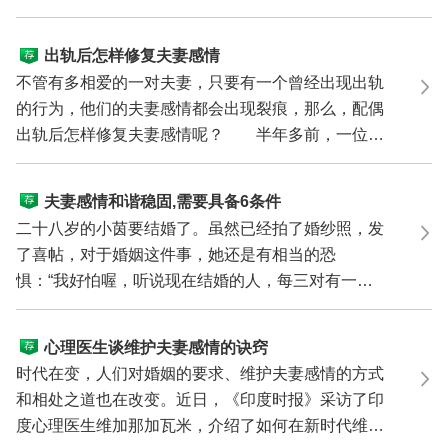
夫妻往往...
出轨后怎样修复夫妻感情
不管有多相爱的一对夫妻，只要有一个曾经出现出轨
的行为，他们的夫妻感情都会出现裂痕，那么，配偶
出轨后怎样修复夫妻感情呢？ 半年多前，一位留
学美国的...
夫妻感情和谐稳固,需要具备6条件
二十八岁的小茵要结婚了。虽然已经拍了婚纱照，发
了喜帖，对于婚姻这件事，她还是有相当的恐
惧：“我好怕喔，听说现在结婚的人，每三对有一对
会离婚。” ...
心理医生谈维护夫妻感情的诀窍
时代在变，人们对婚姻的要求、维护夫妻感情的方式
和相处之道也在改变。近日，《印度时报》采访了印
度心理医生维加那加瓦米，介绍了如何在新时代维护