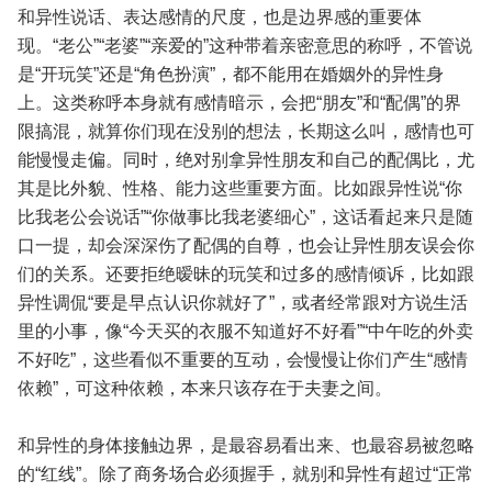
和异性说话、表达感情的尺度，也是边界感的重要体
现。“老公”“老婆”“亲爱的”这种带着亲密意思的称呼，不管说
是“开玩笑”还是“角色扮演”，都不能用在婚姻外的异性身
上。这类称呼本身就有感情暗示，会把“朋友”和“配偶”的界
限搞混，就算你们现在没别的想法，长期这么叫，感情也可
能慢慢走偏。同时，绝对别拿异性朋友和自己的配偶比，尤
其是比外貌、性格、能力这些重要方面。比如跟异性说“你
比我老公会说话”“你做事比我老婆细心”，这话看起来只是随
口一提，却会深深伤了配偶的自尊，也会让异性朋友误会你
们的关系。还要拒绝暧昧的玩笑和过多的感情倾诉，比如跟
异性调侃“要是早点认识你就好了”，或者经常跟对方说生活
里的小事，像“今天买的衣服不知道好不好看”“中午吃的外卖
不好吃”，这些看似不重要的互动，会慢慢让你们产生“感情
依赖”，可这种依赖，本来只该存在于夫妻之间。
和异性的身体接触边界，是最容易看出来、也最容易被忽略
的“红线”。除了商务场合必须握手，就别和异性有超过“正常