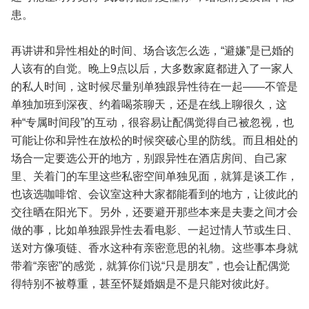
患。
再讲讲和异性相处的时间、场合该怎么选，“避嫌”是已婚的
人该有的自觉。晚上9点以后，大多数家庭都进入了一家人
的私人时间，这时候尽量别单独跟异性待在一起——不管是
单独加班到深夜、约着喝茶聊天，还是在线上聊很久，这
种“专属时间段”的互动，很容易让配偶觉得自己被忽视，也
可能让你和异性在放松的时候突破心里的防线。而且相处的
场合一定要选公开的地方，别跟异性在酒店房间、自己家
里、关着门的车里这些私密空间单独见面，就算是谈工作，
也该选咖啡馆、会议室这种大家都能看到的地方，让彼此的
交往晒在阳光下。另外，还要避开那些本来是夫妻之间才会
做的事，比如单独跟异性去看电影、一起过情人节或生日、
送对方像项链、香水这种有亲密意思的礼物。这些事本身就
带着“亲密”的感觉，就算你们说“只是朋友”，也会让配偶觉
得特别不被尊重，甚至怀疑婚姻是不是只能对彼此好。