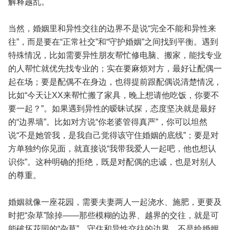
解释越乱。
当然，婚姻里和异性交往的边界不是说“完全不能和异性来
往”，而是要在“正常社交”和“守护婚姻”之间找到平衡。遇到
特殊情况，比如需要异性朋友帮忙修电脑、搬家，能找专业
的人帮忙就优先找专业的；实在要麻烦对方，最好让配偶一
起在场；要是配偶不在身边，也得提前跟配偶说清楚情况，
比如“今天让XX来帮忙搬了家具，晚上想请他吃饭，你要不
要一起？”。如果遇到异性的暧昧试探，态度坚决就是最好
的“边界墙”。比如对方说“你老婆管得真严”，你可以坦然
说“不是她管我，是我自己觉得该守住婚姻的底线”；要是对
方单独约你见面，就直接说“我带我爱人一起吧，他也想认
识你”。这种明确的拒绝，既是对配偶的忠诚，也是对别人
的尊重。
婚姻就像一座花园，需要夫妻两人一起浇水、施肥，更要及
时把“杂草”除掉——那些模糊的边界、越界的交往，就是可
能破坏花园的“杂草”。守住和异性交往的边界，不是给婚姻