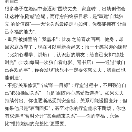
的自己”
很多妻子在婚姻中会逐渐“围绕丈夫、家庭转”，出轨创伤会
让这种“依附感”崩塌，而疗愈的终极目标，是“重建‘自我独
立’的价值感”——无论关系最终走向如何，你都能拥有“让自
己幸福的能力”。
- 重启“被搁置的自我需求”：比如之前喜欢画画、健身，却
因家庭放弃了，现在可以重新捡起来；报一个感兴趣的课程
（比如心理学、烘焙），认识新的朋友；给自己安排“独处
时光”（比如每周一次独自看电影、逛书店）——通过“做自
己喜欢的事”，你会发现“快乐不一定要依赖丈夫，我自己也
能创造”。
- 不把“关系修复”当成“唯一目标”：疗愈过程中，不用强迫自
己“必须挽回关系”，而是“跟随内心感受做选择”。如果丈夫
持续付出、你也逐渐感受到安全感，关系可能慢慢变好；但
如果他只是“表面回归”，甚至对你的疗愈需求不耐烦，你也
有权选择“暂时分开”“甚至结束关系”——你的幸福，永远
比“维持婚姻的完整性”更重要。