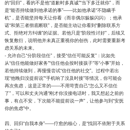
的“回归”，看的不是他“道歉时多真诚”“当下多迁就你”，而
是“能否持续做到他承诺的事”——比如他承诺“不隐瞒手
机”，是否能坚持每天让你看（而非偶尔躲躲闪闪）；他承
诺“和第三者彻底断联”，是否能主动让你看到“删除联系方
式、拒绝对方纠缠”的证据。若他只是“阶段性讨好”，后续又
恢复敷衍，说明他并未真正重视你的创伤，此时需要重新考
虑关系的未来。
- 允许自己“分阶段信任”，接受“信任可能反复”：比如先
从“信任他能做好家务”“信任他会按时接孩子”等“小事”开始，
若他持续做到，再慢慢尝试“信任他的社交”。过程中若出
现“他晚归没提前说”“手机响了没及时接”等情况，你可能会
再次焦虑，这是正常的——不用苛责自己“怎么又不信任
了”，可以和丈夫沟通“刚才你没接电话时，我又想起之前的
事，有点不安，下次能不能提前说一声”，让他参与到“安抚
你的焦虑”中。
四、回归“自我本身”——疗愈的核心，是“找回不依附于关系