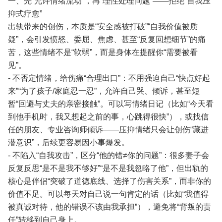
一、先“允许情绪流动”，再“理性处理问题”——拒绝“自我压
抑式疗愈”
出轨带来的创伤，本质是“安全感被打破”“自我价值被质
疑”，会引发愤怒、委屈、焦虑、甚至“反复回想细节”的痛
苦，这些情绪不是“软弱”，而是身体在提醒你“需要被看
见”。
- 不否定情绪，给伤痛“合理出口”：不用强迫自己“快点好起
来”“为了孩子/家庭忍一忍”，允许自己哭、倾诉，甚至短
暂“回避与丈夫的亲密接触”。可以写情绪日记（比如“今天看
到他手机时，我又想起之前的事，心跳得很快”），或找信
任的朋友、专业咨询师倾诉——压抑情绪只会让创伤“藏进
潜意识”，后续更容易因小事爆发。
- 不陷入“自我攻击”，区分“他的错≠你的问题”：很多妻子会
反复反思“是不是我不够好”“是不是我忽略了他”，但出轨的
核心是伴侣“突破了道德底线、选择了伤害关系”，而非你的
价值不足。可以每天对自己说一句肯定的话（比如“我值得
被真诚对待，他的错误不该由我承担”），避免将“背叛的责
任”转移到自己身上。