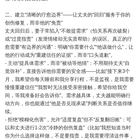
二、建立“清晰的疗愈边界”——让丈夫的“回归”服务于你的
创伤修复，而非他的“免责”
丈夫回归后，妻子常陷入“不敢提需求”（怕关系再次破裂）
或“过度指责”（发泄情绪却无实质帮助）的误区。真正的疗
愈需要“有边界的沟通”：明确“你需要什么”“他该做什么”，让
他的行动成为“重建信任的证据”，而非“口头道歉”。
- 主动“提具体需求”，而非“被动等他猜”：不用期待丈夫“自
觉弥补”，直接告诉他你需要的安全感——比如“接下来3个
月，我希望你每天睡前和我分享行程，不是监视，是我需要
慢慢重建信任”“我暂时无法接受亲密接触，希望你给我空
间，等我准备好会告诉你”。需求越具体，丈夫越能明确行
动方向，你也能通过“他是否兑现承诺”判断关系是否值得继
续。
- 拒绝“模糊化伤害”，允许“适度复盘”但不“反复翻旧账”：可
以和丈夫进行1-2次“冷静的创伤复盘”（比如“我想知道当时
你为什么选择这样做，不是要指责，是我需要理清这件事，