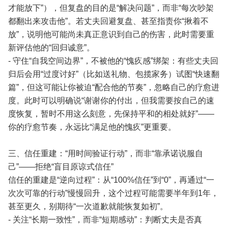
才能放下”），但复盘的目的是“解决问题”，而非“每次吵架
都翻出来攻击他”。若丈夫回避复盘、甚至指责你“揪着不
放”，说明他可能尚未真正意识到自己的伤害，此时需要重
新评估他的“回归诚意”。
- 守住“自我空间边界”，不被他的“愧疚感”绑架：有些丈夫回
归后会用“过度讨好”（比如送礼物、包揽家务）试图“快速翻
篇”，但这可能让你被迫“配合他的节奏”，忽略自己的疗愈进
度。此时可以明确说“谢谢你的付出，但我需要按自己的速
度恢复，暂时不用这么刻意，先保持平和的相处就好”——
你的疗愈节奏，永远比“满足他的愧疚”更重要。
三、信任重建：“用时间验证行动”，而非“靠承诺说服自
己”——拒绝“盲目原谅式信任”
信任的重建是“逆向过程”：从“100%信任”到“0”，再通过“一
次次可靠的行动”慢慢回升，这个过程可能需要半年到1年，
甚至更久，别期待“一次道歉就能恢复如初”。
- 关注“长期一致性”，而非“短期感动”：判断丈夫是否真