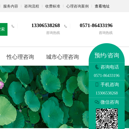
服务内容
咨询流程
收费标准
心理咨询案例
查看地址
13306538268
0571-86433196
搜索
咨询热线
咨询热线
预约/咨询
性心理咨询
城市心理咨询
更多
咨询电话
0571-86433196
手机咨询
13306538268
微信咨询