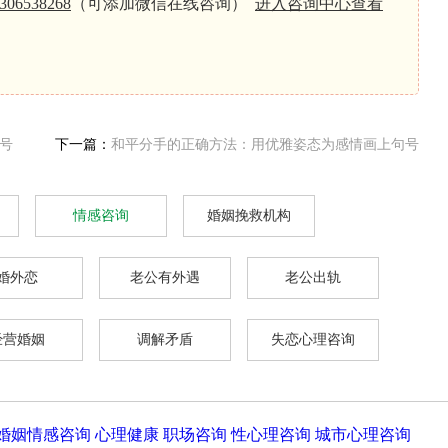
306538268
（可添加微信在线咨询）
进入咨询中心查看
号
下一篇：
和平分手的正确方法：用优雅姿态为感情画上句号
情感咨询
婚姻挽救机构
婚外恋
老公有外遇
老公出轨
经营婚姻
调解矛盾
失恋心理咨询
婚姻情感咨询
心理健康
职场咨询
性心理咨询
城市心理咨询