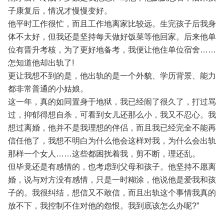
子康复后，情况才慢慢变好。
他平时工作很忙，而且工作地离家比较远。生完孩子后我身
体不太好，但我还是坚持每天做好饭菜等他回家。后来他单
位有晋升考核，为了更好地备考，我便让他住单位宿舍……
怎知道他却出轨了!
更让我想不到的是，他出轨的是一个外貌、学历背景、能力
都非常普通的小姑娘。
这一年，真的如同置身于地狱，我已经闹了很久了，打过骂
过，抑郁得想自杀，可看到女儿还那么小，我又不忍心。我
想过离婚，他并不是我理想的伴侣，而且我已经完全不能再
信任他了，我想不明白为什么他会这样对我，为什么会出轨
那样一个女人……这些都困扰着我，剪不断，理还乱。
但毕竟还是有感情的，也考虑到父母和孩子。他坚持不愿离
婚，说与对方没有感情，只是一时糊涂，他说他是爱我和孩
子的。我很纠结，想信又不敢信，而且出轨这个事情我真的
放不下，我控制不住对他的怨恨。我到底该怎么办呢?”