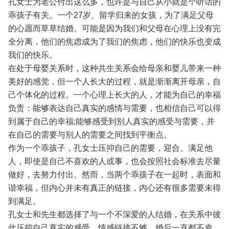
孔女士为老公付出这么多，也许是与自己从小就是个听话的
乖孩子有关。一个27岁、留学归来的女孩，为了满足父母
的心愿而草草结婚。可能是因为我们和父母在心理上没有完
全分离，他们的焦虑成为了我们的焦虑，他们的快乐也变成
我们的快乐。
在处于母婴关系时，这种共生关系会给母亲和婴儿带来一种
美好的感觉，但一个人长大的过程，就是渐渐离开母亲，自
己个体化的过程。一个心理上长大的人，才能为自己的幸福
负责：能够表达自己真实的感情与需要，也相信自己可以得
到属于自己的幸福;能够感受到别人真实的感受与需要，并
在自己的需要与别人的需要之间找到平衡点。
作为一个乖孩子，孔女士压抑自己的需要，迎合、满足他
人，即使是自己不喜欢的人或事，也会按照社会标准去尽量
做好，去努力付出。然而，当两个乖孩子在一起时，表面和
谐幸福，但内心并未有真正的链接，内心还有很多需要未得
到满足。
孔女士和先生都选择了与一个不深爱的人结婚，在关系中彼
此压抑自己真实的感受，情感链接不够，婚后一直都不幸