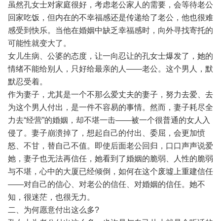
虽然孔女士对家庭很好，考虑老公家人的需要，会等待老公
回家吃饭，但内在的不幸福感还是传递给了老公，他也很难
感受到快乐。当他在婚姻中缺乏幸福感时，向外寻找寄托的
可能性就变大了。
女儿生病、公婆的态度，让一向忍让的孔女士爆发了，她的
情绪不能给别人，只好给最亲的人——老公。这个男人，默
默忍受着。
作为妻子，尤其是一个不那么爱丈夫的妻子，努力去爱、去
为这个男人付出，是一件不容易的事情。然而，妻子耗尽全
力去“经营”的婚姻，却不堪一击——被一个很普通的女人入
侵了。妻子崩溃掉了，想起自己的付出、委屈，会更加愤
怒、不甘，替自己不值。即使后面老公回归，口口声声说爱
她，妻子也无法再信任，她看到了婚姻的脆弱、人性的脆弱
与不堪，心中的大厦已经倾倒，如何在这个废墟上重建信任
——对自己的信心、对老公的信任、对婚姻的信任。她不
知，很迷茫，也很无力。
二、为何愿意付出这么多?