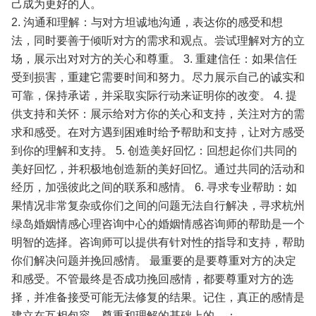
己成为更好的人。
2. 沟通和理解：与对方坦诚地沟通，表达你的感受和想
法，同时要善于倾听对方的需求和观点。尝试理解对方的立
场，展示出对对方的关心和尊重。
3. 重建信任：如果信任
受到损害，重建它需要时间和努力。尽力展示自己的诚实和
可靠，保持承诺，并采取实际行动来证明你的改变。
4. 提
供支持和关怀：展示给对方你的关心和支持，关注对方的需
求和感受。在对方遇到困难时给予帮助和支持，让对方感受
到你的理解和支持。
5. 创造美好回忆：回想起你们共同的
美好回忆，并积极地创造新的美好回忆。通过共同的活动和
经历，加强彼此之间的联系和感情。
6. 寻求专业帮助：如
果情况非常复杂或你们之间的问题无法自行解决，寻求杭州
绿岛婚姻情感心理咨询中心的婚姻情感咨询师的帮助是一个
明智的选择。咨询师可以提供有针对性的指导和支持，帮助
你们解决问题并挽回感情。
最重要的是要尊重对方的决定
和感受。不管最终是否成功挽回感情，都要尊重对方的选
择，并准备接受可能无法修复的结果。记住，真正的感情是
建立在互相包容、尊重和理解的基础上的。：