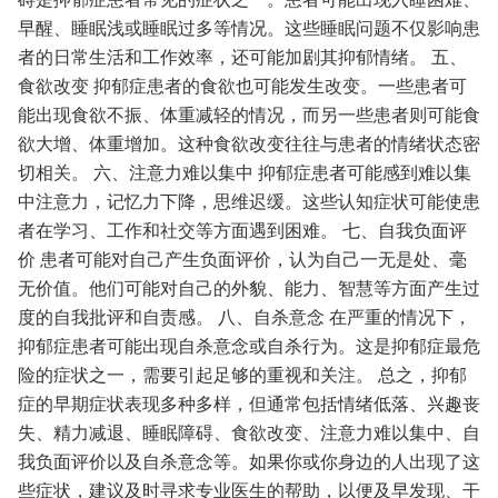
早醒、睡眠浅或睡眠过多等情况。这些睡眠问题不仅影响患
者的日常生活和工作效率，还可能加剧其抑郁情绪。
五、
食欲改变
抑郁症患者的食欲也可能发生改变。一些患者可
能出现食欲不振、体重减轻的情况，而另一些患者则可能食
欲大增、体重增加。这种食欲改变往往与患者的情绪状态密
切相关。
六、注意力难以集中
抑郁症患者可能感到难以集
中注意力，记忆力下降，思维迟缓。这些认知症状可能使患
者在学习、工作和社交等方面遇到困难。
七、自我负面评
价
患者可能对自己产生负面评价，认为自己一无是处、毫
无价值。他们可能对自己的外貌、能力、智慧等方面产生过
度的自我批评和自责感。
八、自杀意念
在严重的情况下，
抑郁症患者可能出现自杀意念或自杀行为。这是抑郁症最危
险的症状之一，需要引起足够的重视和关注。
总之，抑郁
症的早期症状表现多种多样，但通常包括情绪低落、兴趣丧
失、精力减退、睡眠障碍、食欲改变、注意力难以集中、自
我负面评价以及自杀意念等。如果你或你身边的人出现了这
些症状，建议及时寻求专业医生的帮助，以便及早发现、干