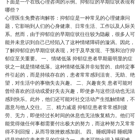
下面是一个在线心理咨询的示例。抑郁症的早期症状表现有
哪些？
心理医生免费咨询解答：抑郁症是一种常见的心理健康问
题，它影响到人们的心身健康、日常生活、工作以及人际关
系。然而，由于抑郁症的早期症状往往较为隐蔽，很多人可
能并未意识到自己已经陷入了这种情绪障碍的漩涡。因此，
了解抑郁症的早期症状表现，对于及早发现、干预和治疗抑
郁症至关重要。
一、情绪低落
抑郁症患者早期最明显的症
状之一就是情绪低落。这种情绪低落并非短暂的、由特定事
件引起的，而是持续存在的，患者常常感到沮丧、无助、绝
望，对生活中的事物失去兴趣。
二、兴趣丧失
患者可能对
曾经喜欢的活动或爱好失去兴趣，即使参与这些活动也无法
感到快乐。此外，他们还可能对社交活动产生抵触情绪，不
愿意与他人交往。
三、精力减退
抑郁症患者常常感到疲
劳、无力，即使经过长时间的休息也无法恢复精力。他们可
能觉得做任何事都需要付出极大的努力，而这种努力又常常
得不到回报，从而导致挫败感加剧。
四、睡眠障碍
睡眠障
碍是抑郁症患者常见的症状之一。患者可能出现入睡困难、