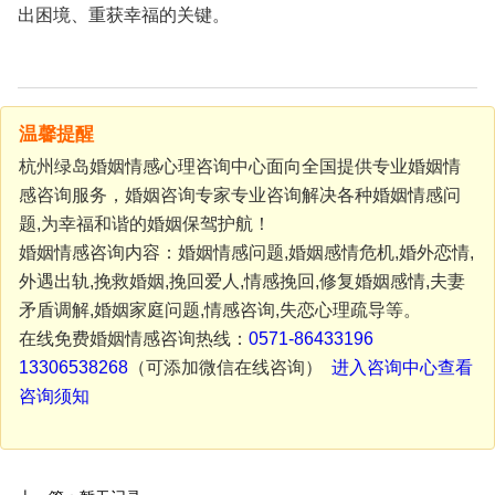
出困境、重获幸福的关键。
温馨提醒
杭州绿岛婚姻情感心理咨询中心面向全国提供专业婚姻情
感咨询服务，婚姻咨询专家专业咨询解决各种婚姻情感问
题,为幸福和谐的婚姻保驾护航！
婚姻情感咨询内容：婚姻情感问题,婚姻感情危机,婚外恋情,
外遇出轨,挽救婚姻,挽回爱人,情感挽回,修复婚姻感情,夫妻
矛盾调解,婚姻家庭问题,情感咨询,失恋心理疏导等。
在线免费婚姻情感咨询热线：
0571-86433196
13306538268
（可添加微信在线咨询）
进入咨询中心查看
咨询须知