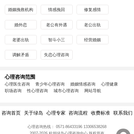
婚姻挽救机构
情感挽回
修复感情
婚外恋
老公有外遇
老公出轨
老婆出轨
智斗小三
经营婚姻
调解矛盾
失恋心理咨询
心理咨询范围
心理医生咨询
青少年心理咨询
婚姻情感咨询
心理健康
职场咨询
性心理咨询
城市心理咨询
网站导航
咨询首页
关于绿岛
心理专家
咨询流程
收费标准
联系我们
心理咨询热线：
0571-86433196
13306538268
2007-2026 杭州绿岛心理咨询中心
版权所有