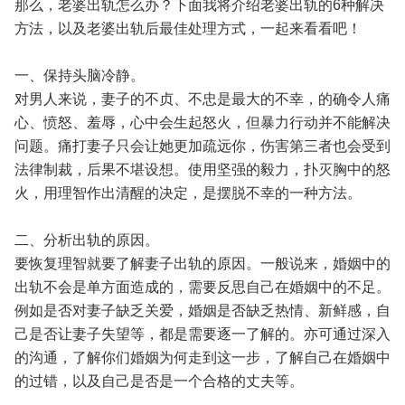
那么，老婆出轨怎么办？下面我将介绍老婆出轨的6种解决
方法，以及老婆出轨后最佳处理方式，一起来看看吧！
一、保持头脑冷静。
对男人来说，妻子的不贞、不忠是最大的不幸，的确令人痛
心、愤怒、羞辱，心中会生起怒火，但暴力行动并不能解决
问题。痛打妻子只会让她更加疏远你，伤害第三者也会受到
法律制裁，后果不堪设想。使用坚强的毅力，扑灭胸中的怒
火，用理智作出清醒的决定，是摆脱不幸的一种方法。
二、分析出轨的原因。
要恢复理智就要了解妻子出轨的原因。一般说来，婚姻中的
出轨不会是单方面造成的，需要反思自己在婚姻中的不足。
例如是否对妻子缺乏关爱，婚姻是否缺乏热情、新鲜感，自
己是否让妻子失望等，都是需要逐一了解的。亦可通过深入
的沟通，了解你们婚姻为何走到这一步，了解自己在婚姻中
的过错，以及自己是否是一个合格的丈夫等。