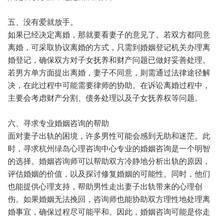
五、没有爱就放手。
如果已经决定离婚，那就要看妻子的意见了。若双方都同意
离婚，可采取协议离婚的方式，只需到婚姻登记机关办理离
婚登记，确保双方对子女抚养和财产问题已做好妥善处理。
若男方单方面提出离婚，妻子不同意，则需通过法律途径解
决，在此过程中可能需要律师的协助。在诉讼离婚过程中，
主要会考虑财产分割、债务处理以及子女抚养权等问题。
六、寻求专业婚姻咨询的帮助
面对妻子出轨的困境，许多男性可能会感到无助和迷茫。此
时，寻求杭州绿岛心理咨询中心专业的婚姻咨询是一个明智
的选择。婚姻咨询师可以帮助双方冷静地分析出轨的原因，
评估婚姻的价值，以及探讨修复婚姻的可能性。同时，他们
也能提供心理支持，帮助男性走出妻子出轨带来的心理创
伤。如果婚姻无法挽回，咨询师也能协助双方理性地处理离
婚事宜，确保过程尽可能平和。因此，婚姻咨询可能是你走