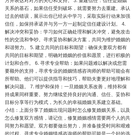
方并表达对对方的关心和支持。
3. 重建信任：信任是婚姻
关系的基石，如果信任受到破坏，就需要努力去重建。承认
过去的错误，展示出你已经从中学习，采取实际行动来加强
信任，如保持承诺并与另一方一起制定信任建设计划。
4.
解决冲突和妥协：学习如何正确处理和解决冲突，避免攻击
性的交流和争吵。寻求妥协和解决方案，共同为维护婚姻的
和谐努力。
5. 建立共同的目标和期望：确保夫妻双方都有
共同的目标和期望，明确对婚姻的价值和愿景，进行积极的
计划和合作。
6. 寻求专业帮助：如果问题难以解决或您需
要额外的支持，寻求专业的婚姻情感咨询师的帮助可能会有
所帮助。他们可以提供指导和技巧，帮助夫妻更好地理解和
解决问题。
7. 维护和保持：一旦婚姻关系改善，维持和保
持成果同样重要。努力继续坚持良好的沟通、信任、妥协和
目标分享等行为模式，为长久的幸福婚姻关系建立基础。
小结：上面分享了婚姻出现问题时怎么修复婚姻关系，以及
怎么修复双方感情，请记住，修复婚姻感情需要两个人的共
同努力和愿望。双方都要做出努力，并准备接受时间和艰难
的过程。寻求专业婚姻情感咨询师的帮助可能是一个好的选