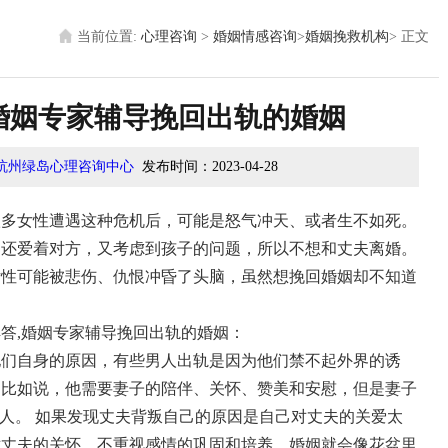
当前位置:
心理咨询
>
婚姻情感咨询
>
婚姻挽救机构
>
正文
婚姻专家辅导挽回出轨的婚姻
杭州绿岛心理咨询中心
发布时间：
2023-04-28
很多女性遭遇这种危机后，可能是怒气冲天、或者生不如死。
为还爱着对方，又考虑到孩子的问题，所以不想和丈夫离婚。
女性可能被悲伤、仇恨冲昏了头脑，虽然想挽回婚姻却不知道
答,婚姻专家辅导挽回出轨的婚姻：
他们自身的原因，有些男人出轨是因为他们禁不起外界的诱
，比如说，他需要妻子的陪伴、关怀、赞美和安慰，但是妻子
女人。
如果发现丈夫背叛自己的原因是自己对丈夫的关爱太
对丈夫的关怀，不重视感情的巩固和培养，婚姻就会像花盆里