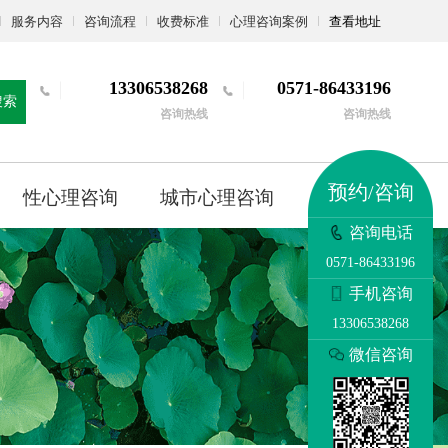
服务内容
咨询流程
收费标准
心理咨询案例
查看地址
13306538268
0571-86433196
搜索
咨询热线
咨询热线
预约/咨询
性心理咨询
城市心理咨询
更多
咨询电话
0571-86433196
手机咨询
13306538268
微信咨询