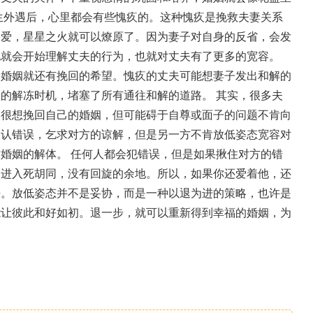
生外遇后，心里都会有些愧疚的。这种愧疚是挽救夫妻关系
关爱，星星之火就可以燎原了。因为妻子对自身的反省，会发
她就会开始理解丈夫的行为，也就对丈夫有了更多的宽容。
，婚姻就还有挽回的希望。愧疚的丈夫可能想妻子发出和解的
姻的解冻时机，堵塞了所有通往和解的道路。
其实，很多夫
然很想挽回自己的婚姻，但可能碍于自尊或面子的问题不肯向
承认错误，乞求对方的谅解，但是另一方不肯放低姿态宽容对
致婚姻的解体。
任何人都会犯错误，但是如果揪住对方的错
姻进入死胡同，没有回旋的余地。所以，如果你还爱着他，还
法。放低姿态并不是妥协，而是一种以退为进的策略，也许是
能让彼此和好如初。退一步，就可以重新得到幸福的婚姻，为