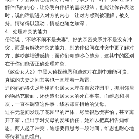
解伴侣的内心，让你明白伴侣的需求想法，也能让你在表达
时，说的话能进入对方的内心，让对方感到被理解，被支
持。情绪得以流动，情感也随之加深，
4、处理冲突的能力：
俗话说，“不吵不闹不是夫妻”。好的亲密关系并不是没有冲
突，而是有解决冲突的能力。别的伴侣间在冲突中更了解对
方，越吵越增进感情；而你们却越吵心越凉，这其中的区别
在于你们能否正确处理冲突。
《致命女人2》中黑人侦探维恩和迪这对在剧中难能可贵、
真诚的夫妻之间其实也一直埋着一颗雷。
迪的妈妈将失足坠楼的邻居太太埋在自家花园里，挪用邻居
的物品充脸面，还伪造邻居太太的死亡事实。而维恩和朋
友，一直在调查这件事，线索却直指迪的父母。
迪在无意间发现了花园里的尸体，尽管很恐慌害怕，甚至离
开了家，但出于对父母的爱和信任，她难以把真相告知维
恩。两人起了冲突，迪想要再思考一段时间，维恩也耐心地
等待着迪的坦白。