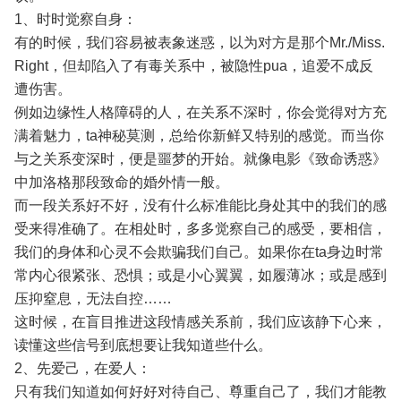
1、时时觉察自身：
有的时候，我们容易被表象迷惑，以为对方是那个Mr./Miss.
Right，但却陷入了有毒关系中，被隐性pua，追爱不成反
遭伤害。
例如边缘性人格障碍的人，在关系不深时，你会觉得对方充
满着魅力，ta神秘莫测，总给你新鲜又特别的感觉。而当你
与之关系变深时，便是噩梦的开始。就像电影《致命诱惑》
中加洛格那段致命的婚外情一般。
而一段关系好不好，没有什么标准能比身处其中的我们的感
受来得准确了。在相处时，多多觉察自己的感受，要相信，
我们的身体和心灵不会欺骗我们自己。如果你在ta身边时常
常内心很紧张、恐惧；或是小心翼翼，如履薄冰；或是感到
压抑窒息，无法自控……
这时候，在盲目推进这段情感关系前，我们应该静下心来，
读懂这些信号到底想要让我知道些什么。
2、先爱己，在爱人：
只有我们知道如何好好对待自己、尊重自己了，我们才能教