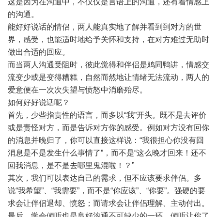
这是因为在沟通中，不仅仅是言语上的沟通，还有着情感上
的沟通。
能好好说话的情侣，两人能真实地了解并看到到对方的世
界，感受，也能适时地给予关怀和支持，在对方难过无助时
做出合适的回应。
而当两人沟通受阻时，彼此觉得和伴侣是鸡同鸭讲，情感交
流变少或是变得糟糕，自然而然地让情绪无法流动，两人的
爱意便在一次次失望与愤怒中消磨殆尽。
如何好好说话呢？
首先，少些指责性的语言，而多以“我”开头。既不是去评价
或是责怪对方，而是告诉对方你的感受。例如对方没有回你
的消息并晚归了，你可以直接这样说：“我很担心你没有回
消息是不是发生什么事情了”，而不是“这么晚才回来！还不
回我消息，是不是去哪里鬼混啦！？”
其次，我们可以表达自己的需求，但不应该要求伴侣。多
说“我希望”、“我需要”，而不是“你应该”、“你要”。强硬的要
求会让伴侣退却、愤怒；而请求会让伴侣理解、主动付出。
最后，学会倾听也是良好沟通不可缺少的一环。倾听让你了