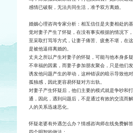
感情已破裂，无法共同生活，准予双方离婚。
婚姻心理咨询专家分析：相互信任是夫妻相处的
觉对妻子产生了怀疑，在没有事实根据的情况下
至采取打骂等方式，让妻子痛苦、疲惫不堪，在
是被他逼得离婚的。
丈夫之所以产生对妻子的怀疑，可能与他本身多
不幸福的因素，而妻子参加朋友聚会，只是他们
诱发他问题产生的举动，这种错误的暗示导致他
孤独感，因此更容易怀疑对方出轨。
对妻子产生怀疑后，他们主要的模式就是争吵和
通，因此，遇到问题后，不是通过有效的交流而
人的关系迅速恶化。
怀疑老婆有外遇怎么办？情感咨询师在线免费解答
四个明智的做法：