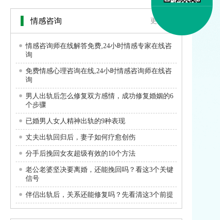
情感咨询
更多>>
情感咨询师在线解答免费,24小时情感专家在线咨
询
免费情感心理咨询在线,24小时情感咨询师在线咨
询
男人出轨后怎么修复双方感情，成功修复婚姻的6
个步骤
已婚男人女人精神出轨的9种表现
丈夫出轨回归后，妻子如何疗愈创伤
分手后挽回女友超级有效的10个方法
老公老婆坚决要离婚，还能挽回吗？看这3个关键
信号
伴侣出轨后，关系还能修复吗？先看清这3个前提