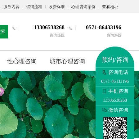
服务内容
咨询流程
收费标准
心理咨询案例
查看地址
13306538268
0571-86433196
搜索
咨询热线
咨询热线
预约/咨询
性心理咨询
城市心理咨询
更多
咨询电话
0571-86433196
手机咨询
13306538268
微信咨询