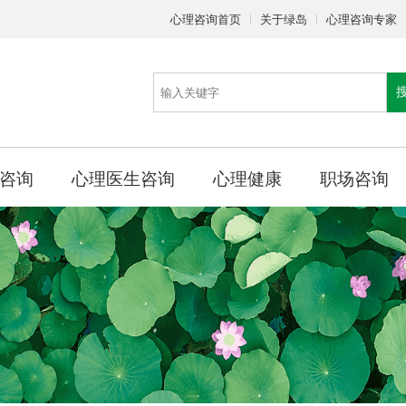
心理咨询首页
关于绿岛
心理咨询专家
咨询
心理医生咨询
心理健康
职场咨询