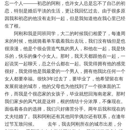
忘一个人———初恋的阿刚，也许女人总是忘不了自己的初
恋，特别是婚后平淡的生活，更让我回忆过去。由于很多原
因我和初恋的他没有走到一起，但是我知道他在我心里已经
生了根。
阿刚和我是同班同学，大二的时候我们相爱了，每逢周
末的时候，他就骑着单车载着我出去玩，我们没有钱但是也
很浪漫，他是个很会营造气氛的男人，和他在一起，我是快
乐的，快乐的像个小女人。那时，我天天都跟他在一起，一
起说笑一起聊天，总之什么都在一起。我觉得拥有他的感觉
很好，我觉得他是我最爱的一个男人，拥有他我比任何一个
女人都要幸福。很快3年过去了，要毕业了，他希望留在有
发展前途的城市，他的父母也为他找到了一个很体面的工
作，而我是个很恋家的女孩子，毕业就想回海南老家。那时
我们家乡的风气就是这样，根的情结十分浓厚，不像现在。
面临着各自的选择，我们只好痛苦分手。两年后我和现在的
丈夫结婚了。我和阿刚还有其他同学偶尔还有联系，在逢年
过节互致问候。
去年，我去阿刚所在的城市出差，分