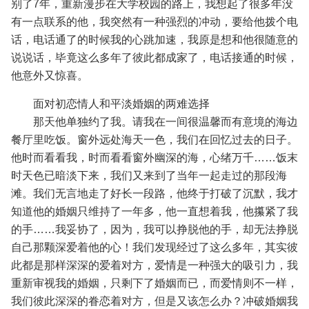
别了7年，重新漫步在大学校园的路上，我想起了很多年没
有一点联系的他，我突然有一种强烈的冲动，要给他拨个电
话，电话通了的时候我的心跳加速，我原是想和他很随意的
说说话，毕竟这么多年了彼此都成家了，电话接通的时候，
他意外又惊喜。
面对初恋情人和平淡婚姻的两难选择
那天他单独约了我。请我在一间很温馨而有意境的海边
餐厅里吃饭。窗外远处海天一色，我们在回忆过去的日子。
他时而看看我，时而看看窗外幽深的海，心绪万千……饭末
时天色已暗淡下来，我们又来到了当年一起走过的那段海
滩。我们无言地走了好长一段路，他终于打破了沉默，我才
知道他的婚姻只维持了一年多，他一直想着我，他攥紧了我
的手……我妥协了，因为，我可以挣脱他的手，却无法挣脱
自己那颗深爱着他的心！我们发现经过了这么多年，其实彼
此都是那样深深的爱着对方，爱情是一种强大的吸引力，我
重新审视我的婚姻，只剩下了婚姻而已，而爱情则不一样，
我们彼此深深的眷恋着对方，但是又该怎么办？冲破婚姻我