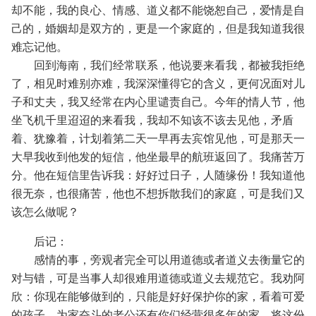
却不能，我的良心、情感、道义都不能饶恕自己，爱情是自
己的，婚姻却是双方的，更是一个家庭的，但是我知道我很
难忘记他。
回到海南，我们经常联系，他说要来看我，都被我拒绝
了，相见时难别亦难，我深深懂得它的含义，更何况面对儿
子和丈夫，我又经常在内心里谴责自己。今年的情人节，他
坐飞机千里迢迢的来看我，我却不知该不该去见他，矛盾
着、犹豫着，计划着第二天一早再去宾馆见他，可是那天一
大早我收到他发的短信，他坐最早的航班返回了。我痛苦万
分。他在短信里告诉我：好好过日子，人随缘份！我知道他
很无奈，也很痛苦，他也不想拆散我们的家庭，可是我们又
该怎么做呢？
后记：
感情的事，旁观者完全可以用道德或者道义去衡量它的
对与错，可是当事人却很难用道德或道义去规范它。我劝阿
欣：你现在能够做到的，只能是好好保护你的家，看着可爱
的孩子，为家奋斗的老公还有你们经营很多年的家，将这份