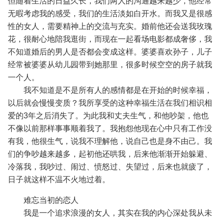
但随着生活的日益久长，我们两人的沟通越来越少，他经常
无暇考虑我的感受，我们的生活淡如白开水。而我又是很感
性的女人，需要精神上的交流与充实。婚前他还会送我玫瑰
花，很耐心地陪我逛街，而现在一起看场电影都成奢侈，我
不知道婚后的男人是否都会变成这样。婆婆喜欢孙子，儿子
经常被婆婆从幼儿园带到她那里，很多时候空空的房子就我
一个人。
我不知道是不是所有人的感情都是在开始的时候幸福，
以后就会慢慢变质？我所享受的这种幸福生活在我们相识相
爱的3年之后消失了。为此我和丈夫生气，和他吵架，他也
不像以前那样事事顺着我了。我抱怨他现在心中只有工作没
有我，他很生气，说我不理解他，说自己也是身不由己。我
们的争吵越来越多，起初他还哄我，后来他渐渐开始躲避、
冷落我，我吵过、闹过、愤怒过、失望过，后来也就疲了，
日子就这样不温不火地过着。
难忘当初的恋人
我是一个追求浪漫的女人，其实在我的内心深处我从未