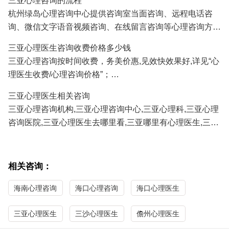
三亚心理咨询的流程
人、挽救婚姻、感情修复、情感咨询等;
杭州绿岛心理咨询中心提供咨询室当面咨询、远程电话咨
3.三亚青少年心理咨询：孩子厌学、沉迷游戏、叛逆、早
询、微信文字语音视频咨询、在线留言咨询等心理咨询方
恋、学习压力、考试焦虑、交往障碍、家庭教育咨询等;
式,三亚及全国各地的咨询者通过电话及微信咨询能及时方
4.三亚职场心理咨询：人际关系、职场压力、职业规划、情
三亚心理医生咨询收费价格多少钱
便地得到心理医生专家专业有效的心理咨询服务。
绪调节、心理辅导等；
三亚心理咨询按时间收费，务美价惠,见效快效果好,详见“心
正式系统的心理咨询服务需要提前预约,详见"
心理医生预约
/
5.三亚性心理咨询：青春期性教育、性心理障碍、以及心理
理医生收费/心理咨询价格”；
心理咨询流程
"；
因素导致的性功能障碍等；
三亚心理医生免费咨询热线/
心理咨询预约
电话:
0571-
三亚心理医生相关咨询
86433196
13306538268
（手机微信同号）
三亚心理咨询机构,三亚心理咨询中心,三亚心理科,三亚心理
咨询医院,三亚心理医生去哪里看,三亚哪里有心理医生,三亚
心理医生哪家医院好,三亚哪里看心理医生比较好,三亚心理
咨询哪家最好,三亚最好的心理咨询医生。
相关咨询：
海南心理咨询
海口心理咨询
海口心理医生
三亚心理医生
三沙心理医生
儋州心理医生