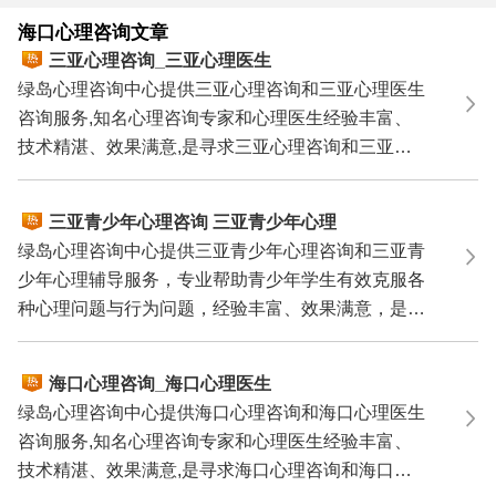
瘾、叛逆、早恋、学习压力等青少年问题;人际关系、职场
海口心理咨询文章
压力、职业规划、性心理障碍、以及心理性性功能障碍等。
三亚心理咨询_三亚心理医生
心理咨询热线：0571－86433196
13306538268
（手机微
绿岛心理咨询中心提供三亚心理咨询和三亚心理医生
信同号）
咨询服务,知名心理咨询专家和心理医生经验丰富、
关键词：海南海口心理咨询中心,海口心理咨询,海口心理咨
技术精湛、效果满意,是寻求三亚心理咨询和三亚心
询师,海口心理医生,海口心理咨询中心,海口心理诊所/心理医
理医生咨询...
院,海口心理治疗,海口最好的心理咨询,海口最好的心理医生,
海口哪里有心理医生,海口心理咨询哪家好
三亚青少年心理咨询 三亚青少年心理
辅导 三亚青少年心理专家
绿岛心理咨询中心提供三亚青少年心理咨询和三亚青
少年心理辅导服务，专业帮助青少年学生有效克服各
种心理问题与行为问题，经验丰富、效果满意，是您
寻求三亚...
海口心理咨询_海口心理医生
绿岛心理咨询中心提供海口心理咨询和海口心理医生
咨询服务,知名心理咨询专家和心理医生经验丰富、
技术精湛、效果满意,是寻求海口心理咨询和海口心