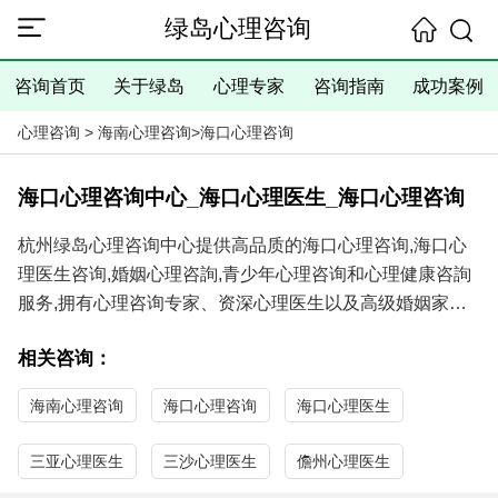
绿岛心理咨询
咨询首页
关于绿岛
心理专家
咨询指南
成功案例
心理咨询
>
海南心理咨询
>
海口心理咨询
海口心理咨询中心_海口心理医生_海口心理咨询
杭州绿岛心理咨询中心提供高品质的海口心理咨询,海口心
理医生咨询,婚姻心理咨詢,青少年心理咨询和心理健康咨詢
服务,拥有心理咨询专家、资深心理医生以及高级婚姻家庭
咨询师,具有丰富的经验、精湛的技术、满意的咨询效果,提
相关咨询：
供咨询室当面咨询、电话咨询和在线咨询等咨询方式,是您
寻求海口心理咨询师和海口心理医生咨询的理想选择！
海南心理咨询
海口心理咨询
海口心理医生
绿岛心理咨询
服务内容
：失眠症、抑郁症、强迫症、社交恐
惧症、焦虑症等心理障碍;失恋、夫妻矛盾、外遇出轨、婚
三亚心理医生
三沙心理医生
儋州心理医生
姻危机、挽救婚姻、情感困扰等婚姻情感问题;厌学、网