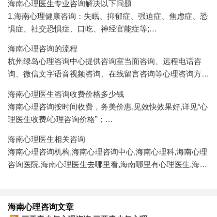
海南心理医生专业咨询解决以下问题
验和大量成功案例,是您寻找海南心理医生专家和
海南心理
1.海南心理健康咨询：失眠、抑郁症、强迫症、焦虑症、恐
咨询
医院/心理咨询机构的理想选择！
惧症、社交恐惧症、口吃、神经官能症等;
2.海南婚姻情感咨询：分手挽回、婚姻调解、挽回出轨爱
海南心理咨询的流程
人、挽救婚姻、感情修复、情感咨询等;
杭州绿岛心理咨询中心提供咨询室当面咨询、远程电话咨
3.海南青少年心理咨询：孩子厌学、沉迷游戏、叛逆、早
询、微信文字语音视频咨询、在线留言咨询等心理咨询方
恋、学习压力、考试焦虑、交往障碍、家庭教育咨询等;
式,海南及全国各地的咨询者通过电话及微信咨询能及时方
4.海南职场心理咨询：人际关系、职场压力、职业规划、情
海南心理医生咨询收费价格多少钱
便地得到心理医生专家专业有效的心理咨询服务。
绪调节、心理辅导等；
海南心理咨询按时间收费，务美价惠,见效快效果好,详见“心
正式系统的心理咨询服务需要提前预约,详见"
心理医生预约
/
5.海南性心理咨询：青春期性教育、性心理障碍、以及心理
理医生收费/心理咨询价格”；
心理咨询流程
"；
因素导致的性功能障碍等；
海南心理医生免费咨询热线/
心理咨询预约
电话:
0571-
海南心理医生相关咨询
86433196
13306538268
（手机微信同号）
海南心理咨询机构,海南心理咨询中心,海南心理科,海南心理
咨询医院,海南心理医生去哪里看,海南哪里有心理医生,海南
心理医生哪家医院好,海南哪里看心理医生比较好,海南心理
咨询哪家最好,海南最好的心理咨询医生。
海南心理咨询文章