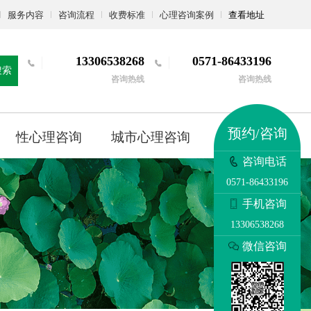
服务内容
咨询流程
收费标准
心理咨询案例
查看地址
13306538268
0571-86433196
搜索
咨询热线
咨询热线
预约/咨询
性心理咨询
城市心理咨询
更多
咨询电话
0571-86433196
手机咨询
13306538268
微信咨询