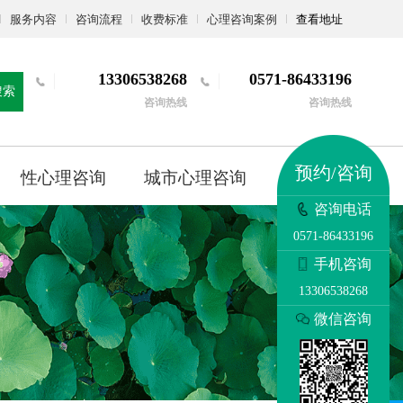
服务内容
咨询流程
收费标准
心理咨询案例
查看地址
13306538268
0571-86433196
搜索
咨询热线
咨询热线
预约/咨询
性心理咨询
城市心理咨询
更多
咨询电话
0571-86433196
手机咨询
13306538268
微信咨询