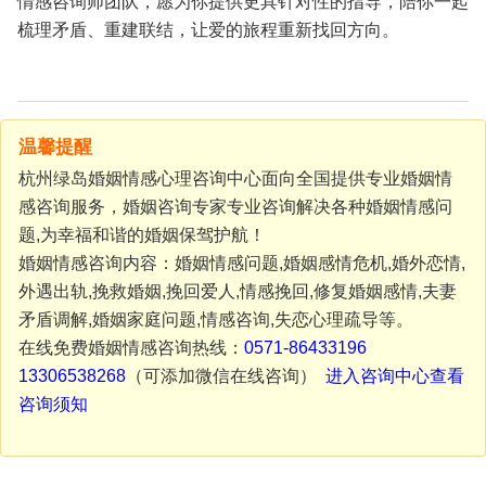
情感咨询师团队，愿为你提供更具针对性的指导，陪你一起
梳理矛盾、重建联结，让爱的旅程重新找回方向。
温馨提醒
杭州绿岛婚姻情感心理咨询中心面向全国提供专业婚姻情
感咨询服务，婚姻咨询专家专业咨询解决各种婚姻情感问
题,为幸福和谐的婚姻保驾护航！
婚姻情感咨询内容：婚姻情感问题,婚姻感情危机,婚外恋情,
外遇出轨,挽救婚姻,挽回爱人,情感挽回,修复婚姻感情,夫妻
矛盾调解,婚姻家庭问题,情感咨询,失恋心理疏导等。
在线免费婚姻情感咨询热线：
0571-86433196
13306538268
（可添加微信在线咨询）
进入咨询中心查看
咨询须知