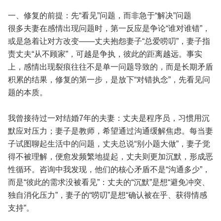
一、修复的前提：先“看见”问题，而非急于“解决”问题
很多夫妻在感情出现问题时，第一反应是争论“谁对谁错”，
或是急着让对方改变——丈夫抱怨妻子“总爱唠叨”，妻子指
责丈夫“从不顾家”，可越是争执，彼此的距离越远。事实
上，感情出现裂痕往往不是单一问题导致的，而是长期矛盾
积累的结果，修复的第一步，是放下“对错执念”，先看见问
题的本质。
我曾接待过一对结婚7年的夫妻：丈夫是程序员，习惯用沉
默应对压力；妻子是教师，希望通过沟通缓解焦虑。每当妻
子试图聊起生活中的问题，丈夫总说“别小题大做”，妻子觉
得不被理解，便愈发频繁地提起，丈夫则更加沉默，形成恶
性循环。咨询中我发现，他们的核心矛盾不是“沟通多少”，
而是“彼此的需求没被看见”：丈夫的“沉默”是想“避免冲突、
独自消化压力”，妻子的“唠叨”是想“确认被在乎、获得情感
支持”。