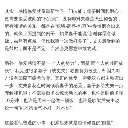
其实，感情修复就像重新学习一门技能，需要时间和耐心，
更需要接受彼此的“不完美”。没有哪对夫妻是天生契合的，
所有和谐的关系，都是在“犯错-调整-包容”中慢慢磨合出来
的。就像上面提到的例子，如果妻子能说“谢谢你愿意做
饭，虽然有点咸，但比我第一次做好多了”，丈夫感受到的
是鼓励，而不是否定，自然会更愿意继续尝试。
另外，修复感情不是“一个人的努力”，而是“两个人的共同成
长”。我见过很多妻子（或丈夫）独自努力改变，却因为对
方没有回应而疲惫放弃。真正的修复，需要双方都主动迈出
一步：丈夫多花点时间倾听妻子的感受，妻子多给丈夫一点
理解和包容；不需要做多么惊天动地的事，也许是睡前多聊
10分钟，也许是周末一起做一顿饭，也许是吵架后先主动
说一句“刚才我语气不好，对不起”。
这些看似普通的小事，积累起来就是感情修复的“能量”——