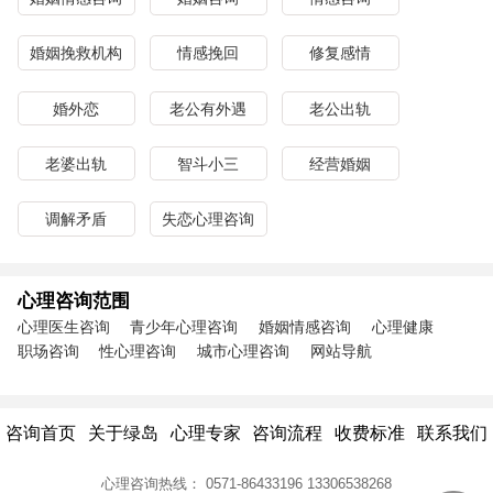
婚姻挽救机构
情感挽回
修复感情
婚外恋
老公有外遇
老公出轨
老婆出轨
智斗小三
经营婚姻
调解矛盾
失恋心理咨询
心理咨询范围
心理医生咨询
青少年心理咨询
婚姻情感咨询
心理健康
职场咨询
性心理咨询
城市心理咨询
网站导航
咨询首页
关于绿岛
心理专家
咨询流程
收费标准
联系我们
心理咨询热线：
0571-86433196
13306538268