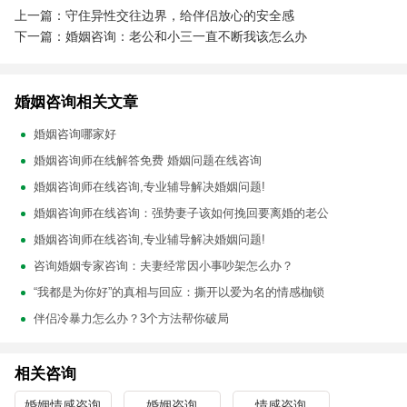
上一篇：守住异性交往边界，给伴侣放心的安全感
下一篇：婚姻咨询：老公和小三一直不断我该怎么办
婚姻咨询相关文章
婚姻咨询哪家好
婚姻咨询师在线解答免费 婚姻问题在线咨询
婚姻咨询师在线咨询,专业辅导解决婚姻问题!
婚姻咨询师在线咨询：强势妻子该如何挽回要离婚的老公
婚姻咨询师在线咨询,专业辅导解决婚姻问题!
咨询婚姻专家咨询：夫妻经常因小事吵架怎么办？
“我都是为你好”的真相与回应：撕开以爱为名的情感枷锁
伴侣冷暴力怎么办？3个方法帮你破局
相关咨询
婚姻情感咨询
婚姻咨询
情感咨询