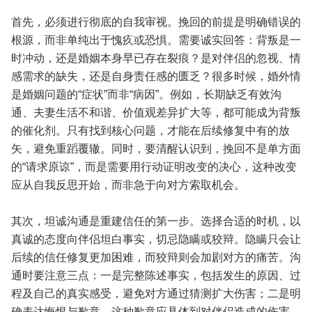
首先，必须进行彻底的自我审视。挽回的前提是明确错误的
根源，而非单纯出于愧疚或恐惧。需要诚实回答：背叛是一
时冲动，还是婚姻本身早已存在裂痕？是对伴侣的忽视、情
感需求的缺失，还是自身责任感的匮乏？很多时候，婚外情
是婚姻问题的“症状”而非“病因”。例如，长期缺乏有效沟
通、夫妻生活不和谐、价值观差异扩大等，都可能成为背叛
的催化剂。只有找到核心问题，才能在后续修复中有的放
矢，避免重蹈覆辙。同时，要清醒认识到，挽回不是单方面
的“请求原谅”，而是需要用行动证明改变的决心，这种改变
应从自我反思开始，而非急于向对方索取机会。
其次，坦诚沟通是重建信任的第一步。选择合适的时机，以
真诚的态度向伴侣坦白事实，切忌隐瞒或狡辩。隐瞒只会让
后续的信任修复更加困难，而狡辩则会加剧对方的痛苦。沟
通时要注意三点：一是完整陈述事实，包括发生的原因、过
程及自己的真实感受，避免对方通过猜测扩大伤害；二是明
确表达悔恨与歉意，这种歉意应具体到对伴侣造成的伤害