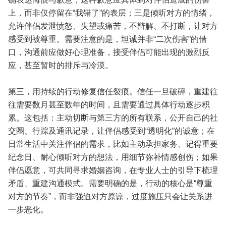
上，而非仅停留在“我错了”的表层；三是倾听对方的情绪，
允许伴侣发泄愤怒、失望或痛苦，不辩解、不打断，让对方
感受到被尊重。需要注意的是，坦诚并非“二次伤害”的借
口，沟通前应做好心理准备，接受伴侣可能出现的激烈反
应，甚至暂时的排斥与冷漠。
第三，用持续的行动修复信任裂痕。信任一旦破碎，重建往
往需要数月甚至数年的时间，且需要通过具体行动逐步积
累。这包括：主动切断与第三方的所有联系，公开自己的社
交圈、行踪及通讯记录，让伴侣感受到“透明化”的诚意；在
日常生活中关注伴侣的需求，比如主动承担家务、记得重要
纪念日、耐心倾听对方的想法，用细节弥补情感创伤；如果
伴侣愿意，可共同寻求婚姻咨询，在专业人士的引导下梳理
矛盾、重建沟通模式。需要明确的是，行动的核心是“尊重
对方的节奏”，而非强迫对方原谅，过度施压只会让关系进
一步恶化。