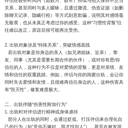
伴侣在较长时间内（如数月、数年）持续与他人保持不正当
关系，甚至同时与多人暧昧，且通过撒谎、伪造证据（如删
除聊天记录、隐瞒行程）等方式刻意欺骗，说明其对感情毫
无敬畏，也从未真正考虑过你的感受。这种“习惯性背叛”往
往难以改正，原谅后很可能再次受伤。
2. 出轨对象涉及“特殊关系”，突破情感底线
若出轨对象是你身边的亲人（如兄弟姐妹、近亲）、挚
友、同事（尤其是需要长期合作的伙伴），或对你有恩/你
信任的人，这种行为不仅是对爱情的背叛，更是对亲情、友
情和信任的双重践踏。例如，伴侣与你的闺蜜出轨，会让你
同时失去爱情和友情，且很难再信任身边的人，这种伤害具
有“毁灭性”，修复难度极大。
二、出轨伴随“伤害性附加行为”
1. 出轨时对伴侣进行精神或身体虐待
部分人在出轨的同时，会通过贬低、打压伴侣来合理化自
己的行为（如“是你不够好，我才找别人”），甚至在被发现