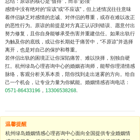
总结：原谅的核心是“值得”，而非“必须”
感情中没有绝对的“应该”或“不应该”，但上述情况往往意味
着伴侣缺乏对感情的忠诚、对伴侣的尊重，或存在难以改正
的恶性行为。原谅的前提是对方真正认识到错误、愿意付出
努力修复，且你自身能够承受伤害并重建信任。如果出轨行
为触及你的底线，或让你长期处于痛苦中，“不原谅”并选择
离开，也是对自己的保护和尊重。
若伴侣出轨的困境正让你深陷痛苦、难以抉择，别独自硬
扛。杭州绿岛心理咨询中心的婚姻咨询师，能帮你理清情感
脉络，客观分析关系本质，陪你找到走出迷雾的方向。给自
己一个机会，让专业力量为你赋能。婚姻情感咨询电话：
0571-86433196
，
13306538268
.
温馨提醒
杭州绿岛婚姻情感心理咨询中心面向全国提供专业婚姻情