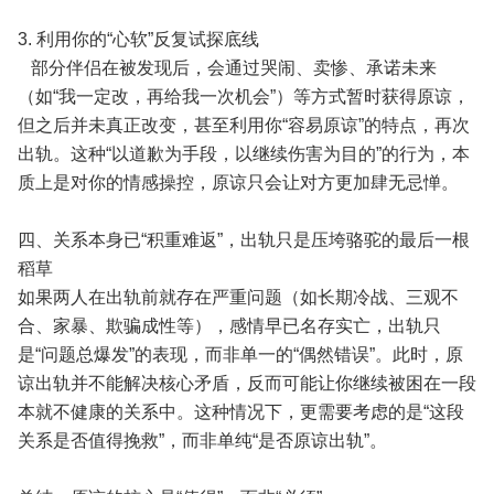
3. 利用你的“心软”反复试探底线
部分伴侣在被发现后，会通过哭闹、卖惨、承诺未来
（如“我一定改，再给我一次机会”）等方式暂时获得原谅，
但之后并未真正改变，甚至利用你“容易原谅”的特点，再次
出轨。这种“以道歉为手段，以继续伤害为目的”的行为，本
质上是对你的情感操控，原谅只会让对方更加肆无忌惮。
四、关系本身已“积重难返”，出轨只是压垮骆驼的最后一根
稻草
如果两人在出轨前就存在严重问题（如长期冷战、三观不
合、家暴、欺骗成性等），感情早已名存实亡，出轨只
是“问题总爆发”的表现，而非单一的“偶然错误”。此时，原
谅出轨并不能解决核心矛盾，反而可能让你继续被困在一段
本就不健康的关系中。这种情况下，更需要考虑的是“这段
关系是否值得挽救”，而非单纯“是否原谅出轨”。