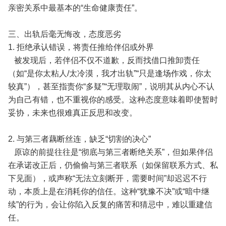
亲密关系中最基本的“生命健康责任”。
三、出轨后毫无悔改，态度恶劣
1. 拒绝承认错误，将责任推给伴侣或外界
被发现后，若伴侣不仅不道歉，反而找借口推卸责任
（如“是你太粘人/太冷漠，我才出轨”“只是逢场作戏，你太
较真”），甚至指责你“多疑”“无理取闹”，说明其从内心不认
为自己有错，也不重视你的感受。这种态度意味着即使暂时
妥协，未来也很难真正反思和改变。
2. 与第三者藕断丝连，缺乏“切割的决心”
原谅的前提往往是“彻底与第三者断绝关系”，但如果伴侣
在承诺改正后，仍偷偷与第三者联系（如保留联系方式、私
下见面），或声称“无法立刻断开，需要时间”却迟迟不行
动，本质上是在消耗你的信任。这种“犹豫不决”或“暗中继
续”的行为，会让你陷入反复的痛苦和猜忌中，难以重建信
任。