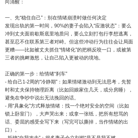
向清醒：
一、先“稳住自己”：别在情绪崩溃时做任何决定
发现出轨的第一时间，90%的妻子会陷入“应激状态”：要么
冲到丈夫面前歇斯底里地质问，要么立刻打包行李想逃离，
甚至忍不住联系第三者对峙。但这些冲动行为往往会让局面
更糟——比如被丈夫抓住“情绪化”的把柄反咬一口，或被第
三者的挑衅激怒，让自己陷入更被动的境地。
正确的第一步：给情绪“刹车”
- 给自己1-2周的“冷静期”：如果情绪激动到无法思考，先暂
时和丈夫保持物理距离（比如回娘家住几天，或分房睡），
避免在争吵中说出无法挽回的话。
- 用“具象化”方式释放情绪：找一个绝对安全的空间（比如
锁上卧室门），大声哭出来；或拿一张纸，把所有想骂的
话、委屈的感受全写下来（写完可以撕掉，当作情绪的出
口）。
- 拒绝“自我攻击”：很多妻子会立刻想“是不是我不够