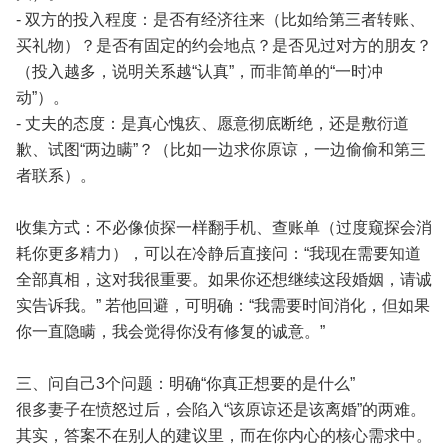
- 双方的投入程度：是否有经济往来（比如给第三者转账、
买礼物）？是否有固定的约会地点？是否见过对方的朋友？
（投入越多，说明关系越“认真”，而非简单的“一时冲
动”）。
- 丈夫的态度：是真心愧疚、愿意彻底断绝，还是敷衍道
歉、试图“两边瞒”？（比如一边求你原谅，一边偷偷和第三
者联系）。
收集方式：不必像侦探一样翻手机、查账单（过度窥探会消
耗你更多精力），可以在冷静后直接问：“我现在需要知道
全部真相，这对我很重要。如果你还想继续这段婚姻，请诚
实告诉我。” 若他回避，可明确：“我需要时间消化，但如果
你一直隐瞒，我会觉得你没有修复的诚意。”
三、问自己3个问题：明确“你真正想要的是什么”
很多妻子在愤怒过后，会陷入“该原谅还是该离婚”的两难。
其实，答案不在别人的建议里，而在你内心的核心需求中。