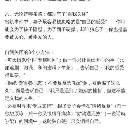
六、无论选哪条路：都别忘了“自我关怀”
出轨事件中，妻子最容易被忽略的是“自己的感受”——你可
能会为了孩子隐忍，为了面子硬撑，却唯独忘了：你也是需
要被关心、被疼爱的人。
自我关怀的3个小方法：
- 每天留30分钟“专属时间”：做一件只让自己开心的事（比
如追剧、泡澡、和闺蜜喝下午茶），告诉自己：“我的感受
很重要。”
- 拒绝“受害者心态”：不要反复想“我好惨，被他骗了这么
久”，而是告诉自己：“我只是遇到了婚姻的挫折，但这不能
定义我的人生。”
- 必要时寻求“专业支持”：很多妻子会卡在“情绪反复”（前一
秒想原谅，后一秒又恨得牙痒痒）或“沟通无效”（一说话就
吵架）的困境中，这时独自硬扛只会消耗自己。