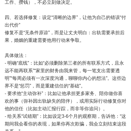
工作、攒钱），不必立刻做决定。
四、若选择修复：设定“清晰的边界”，让他为自己的错误“付
出代价”
修复不是“无条件原谅”，而是让丈夫明白：出轨需要承担后
果，婚姻的重建需要他用行动来争取。
具体做法：
- 明确“底线”：比如“必须删除第三者的所有联系方式，且永
远不能再联系”“家里的财务由我来管，每一笔支出需要透
明”“每周必须有一次深度沟通，聊聊你内心的想法”。这些边
界不是“惩罚”，而是重建信任的“基础”。
- 要求他“主动弥补”：比如让他承担更多家务、陪你做你喜
欢的事（弥补因出轨缺失的陪伴），或用实际行动修复你对
他的信任（比如主动汇报行踪，而非等你追问）。
- 给关系“试错期”：比如设定3-6个月的观察期，告诉他：“这
期间我会看你的表现，如果你再次欺骗，我会立刻结束这段