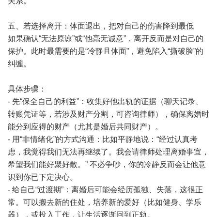
关系。”
五、若选择离开：体面退出，把对自己的伤害降到最低
如果确认“无法原谅”或“他毫无诚意”，离开反而是对自己的
保护。此时最需要的是“冷静且体面”，避免陷入“撕破脸”的
纠缠。
具体步骤：
- 先“保全自己的利益”：收集好他出轨的证据（聊天记录、
转账凭证等，若涉及财产分割，可咨询律师），确保离婚时
能分到应得的财产（尤其是婚后共同财产）。
- 用“非情绪化”的方式沟通：比如平静地说：“经过认真考
虑，我觉得我们无法再继续了。我会请律师处理离婚事宜，
希望我们能好聚好散。” 不必争吵，你的冷静反而会让他意
识到你已下定决心。
- 给自己“过渡期”：离婚后可能会经历孤独、失落，这很正
常。可以搬去新的住处，培养新的爱好（比如健身、学乐
器），或投入工作，让生活逐渐回到正轨。