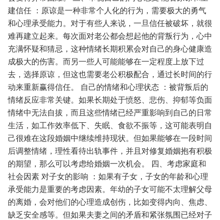
建信任
：原谅是一种非常个人化的行为，需要极大的勇气
和心理承受能力。对于有些人来说，一旦信任被破坏，就很
难再建立起来。每次面对老公都会想起他的背叛行为，心中
充满怀疑和猜忌，这种情绪长期积累会对自己的身心健康造
成极大的伤害。而另一些人可能能够在一定程度上放下过
去，选择原谅，但这也需要老公积极配合，通过长时间的行
动来重新赢得信任。
自己的情绪和心理状态
：被背叛后的
情绪反应非常关键。如果长期处于愤怒、悲伤、抑郁等负面
情绪中无法自拔，而且这些情绪已经严重影响到自己的日常
生活，如工作效率低下、失眠、食欲不振等，这可能表明自
己很难在这段婚姻中继续维持现状。但如果能够在一段时间
后调整情绪，理性看待出轨事件，并且对修复婚姻抱有积极
的期望，那么可以考虑给婚姻一次机会。
四、考虑家庭和
社会因素
对子女的影响
：如果有子女，子女的年龄和心理
承受能力是重要的考虑因素。年幼的子女可能不太理解父母
的离婚，会对他们的心理造成创伤，比如变得内向、焦虑、
缺乏安全感等。但如果夫妻之间的矛盾和紧张氛围已经对子