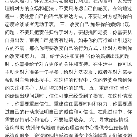
出现问题时，你要主动与老婆进行沟通。在沟通时，要充分
理解对方的立场和想法，不要只考虑自己的感受。在沟通过
程中，要注意自己的语气和表达方式，不要让对方感到你的
态度冷淡或者无动于衷。
三、改变自己
如果你的婚姻出现
问题，不要只把责任归咎于对方。要想挽回老婆，你需要从
自身出发，审视自己是否有过错。如果你的言行举止引起对
方的不满，那么你需要改变自己的行为方式，让对方看到你
的改变和努力。
四、给予关注和支持
当你的婚姻出现问题
时，你需要给予对方更多的关注和支持。在生活中，你可以
主动为对方准备一份早餐，给对方洗衣服，或者在对方需要
帮助时主动伸出援手。在这样的过程中，你的老婆会感到你
的关注和关心，从而增加对你的好感。
五、重建信任
当你
的婚姻出现问题时，信任可能已经受到了损害。在这种情况
下，你需要重建信任。重建信任需要时间和努力，你需要通
过自己的行动来证明自己的诚信和可信性。在此过程中，你
需要保持耐心和恒心，不要轻易放弃。
六、寻求婚姻情感
咨询帮助
杭州绿岛婚姻情感心理咨询中心提供专业婚姻情
感咨询服务，资深婚姻情感咨询师专业咨询辅导人们解决婚