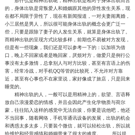
那什么是精神出轨呢，精神出轨是相对于身体出轨而言
的，身体出轨是背叛爱人和婚姻跟其他的异性发生关系，现
在都不局限于异性了，现在有新闻报道，一对夫妻闹离婚，
小三居然是男人，所以很可能身体出轨的概念会更广泛一
些，只要是跟除了妻子的人发生关系，就算是身体出轨了。
而精神出轨的呈现方式比较多样，前期也不易被对方发现，
但是有一些现象，我们还是可以参考一下的：以加班为借
口，晚上不回家或者是晚回家，厌烦对方，做爱只是例行公
事没有太多激情，总拿别人与对方比较，甚至有言语上的伤
害，经常冷战，对手机QQ等管的比较死，不允许对方靠
近，甚至有心事也不在家里说，家好像成了旅店，只是回来
睡觉的。
精神出轨的人，一般可以是用精神上的，欲望、言语释
放自己浪漫爱恋的情感，并且会因此产生化学物质与荷尔
蒙，往往陷入这样的感觉中无法自拔，你要是说他吧，他还
不当回事，随着网络，手机等通讯设备的发展，出轨的机会
和诱惑太多太多，只要装个微信，就可以轻松出轨，所以就
给维护和经营感情和婚姻带来了很大的难度。
所以提