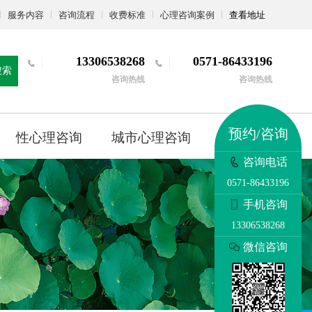
服务内容
咨询流程
收费标准
心理咨询案例
查看地址
13306538268
0571-86433196
搜索
咨询热线
咨询热线
预约/咨询
性心理咨询
城市心理咨询
更多
咨询电话
0571-86433196
手机咨询
13306538268
微信咨询